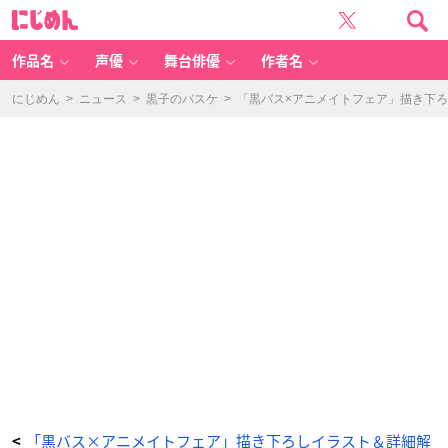
「黒
に
バ
じ
ス
め
×
ん
ア
ニ
作品名
声優
舞台俳優
作者名
メ
イ
ト
フ
にじめん
>
ニュース
>
黒子のバスケ
>
「黒バス×アニメイトフェア」描き下ろ
ェ
ア」
特
典
ポ
ス
ト
カ
ー
ド
-
ア
ニ
メ
情
報
サ
イ
ト
に
じ
め
ん
「黒バス×アニメイトフェア」描き下ろしイラスト＆詳細解
<