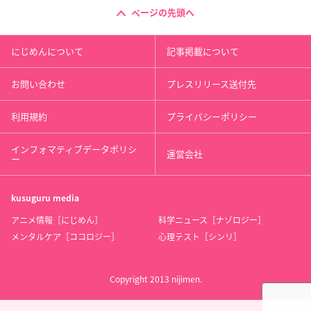
ページの先頭へ
にじめんについて
記事掲載について
お問い合わせ
プレスリリース送付先
利用規約
プライバシーポリシー
インフォマティブデータポリシ
運営会社
ー
kusuguru
media
アニメ情報［にじめん］
科学ニュース［ナゾロジー］
メンタルケア［ココロジー］
心理テスト［シンリ］
Copyright 2013 nijimen.