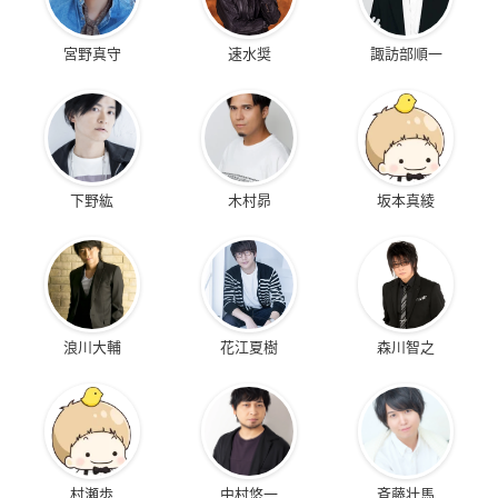
宮野真守
速水奨
諏訪部順一
下野紘
木村昴
坂本真綾
浪川大輔
花江夏樹
森川智之
村瀬歩
中村悠一
斉藤壮馬