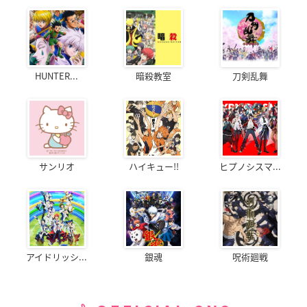
HUNTER...
暗殺教室
刀剣乱舞
サンリオ
ハイキュー!!
ヒプノシスマ...
アイドリッシ...
銀魂
呪術廻戦