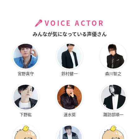
VOICE ACTOR
みんなが気になっている声優さん
宮野真守
鈴村健一
森川智之
下野紘
速水奨
諏訪部順一