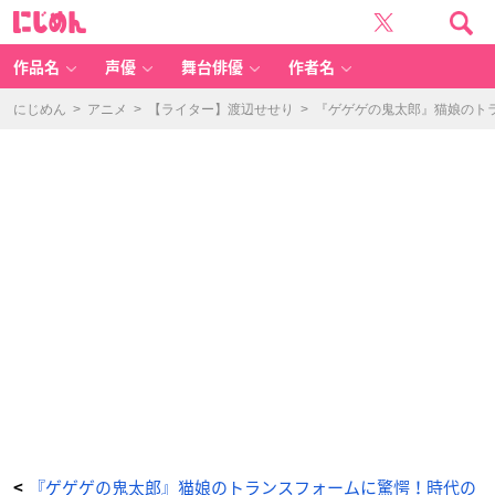
『ゲ
に
ゲ
じ
ゲ
め
の
ん
鬼
太
作品名
声優
舞台俳優
作者名
郎』
（第
3
期）
にじめん
>
アニメ
>
【ライター】渡辺せせり
>
『ゲゲゲの鬼太郎』猫娘のト
大
人
猫
娘
-
ア
ニ
メ
情
報
サ
イ
ト
に
じ
め
ん
『ゲゲゲの鬼太郎』猫娘のトランスフォームに驚愕！時代の
<