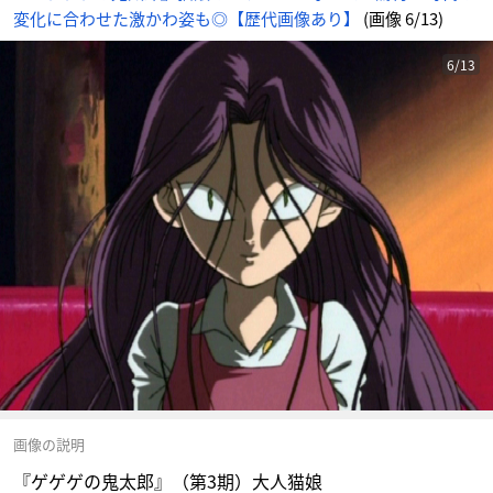
変化に合わせた激かわ姿も◎【歴代画像あり】
(画像 6/13)
6/13
画像の説明
『ゲゲゲの鬼太郎』（第3期）大人猫娘