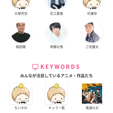
大塚芳忠
花江夏樹
村瀬歩
稲田徹
斉藤壮馬
三宅健太
KEYWORDS
みんなが注目しているアニメ・作品たち
ちいかわ
キャラ一覧
鬼滅の刃