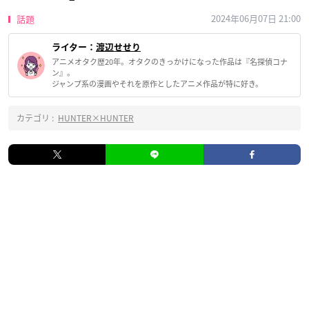
2024年06月07日 21:00
話題
ライター：
渡辺せせり
アニメオタク歴20年。オタクのきっかけになった作品は『名探偵コナ
ン』。
ジャンプ系の漫画やそれを原作としたアニメ作品が特に好き。
カテゴリ :
HUNTER×HUNTER