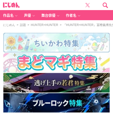
に
じ
め
ん
作品名
声優
舞台俳優
作者名
にじめん
>
話題
>
HUNTER×HUNTER
> 『HUNTER×HUNTER』冨樫義