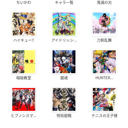
ちいかわ
キャラ一覧
鬼滅の刃
ハイキュー!!
アイドリッシ...
刀剣乱舞
暗殺教室
銀魂
HUNTER...
ヒプノシスマ...
呪術廻戦
テニスの王子様