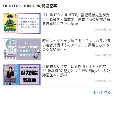
HUNTER×HUNTERの関連記事
『HUNTER×HUNTER』冨樫義博先生がカ
ラー原稿を大量放出！連載当時の記憶が蘇
る貴重絵にファン感涙
2024年6月07日
時代はヒソカを求めてる！？マルハラが怖
い若者対策「そのアイデア、興奮しちゃう
じゃないか…♥」
2024年2月17日
圧倒的カリスマ！幻影旅団・十刃・暁な
ど“敵組織”の魅力とは？絆や目的が主人公
陣営並みに熱い
2024年2月16日
もっと見る