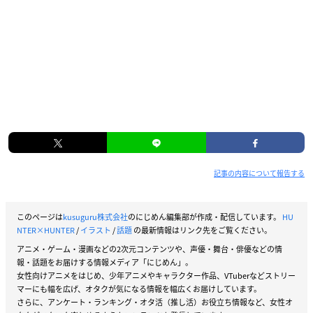
記事の内容について報告する
このページは
kusuguru株式会社
のにじめん編集部が作成・配信しています。
HU
NTER×HUNTER
/
イラスト
/
話題
の最新情報はリンク先をご覧ください。
アニメ・ゲーム・漫画などの2次元コンテンツや、声優・舞台・俳優などの情
報・話題をお届けする情報メディア「にじめん」。
女性向けアニメをはじめ、少年アニメやキャラクター作品、VTuberなどストリー
マーにも幅を広げ、オタクが気になる情報を幅広くお届けしています。
さらに、アンケート・ランキング・オタ活（推し活）お役立ち情報など、女性オ