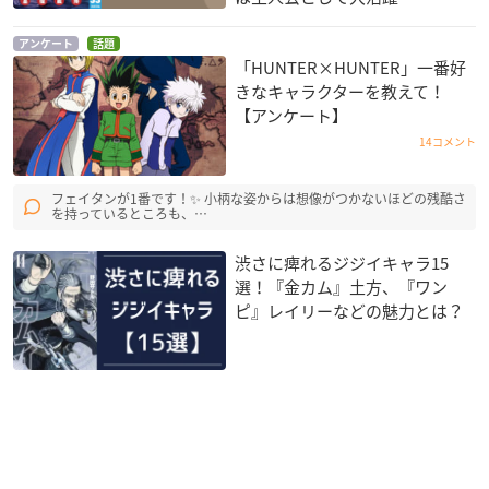
アンケート
話題
「HUNTER×HUNTER」一番好
きなキャラクターを教えて！
【アンケート】
14コメント
フェイタンが1番です！✨ 小柄な姿からは想像がつかないほどの残酷さ
を持っているところも、…
渋さに痺れるジジイキャラ15
選！『金カム』土方、『ワン
ピ』レイリーなどの魅力とは？