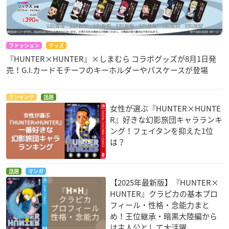
ファッション
グッズ
『HUNTER×HUNTER』×しまむら コラボグッズが8月1日発
売！G.I.カードモチーフのキーホルダーやパスケースが登場
ランキング
話題
女性が選ぶ『HUNTER×HUNTE
R』好きな幻影旅団キャラランキ
ング！フェイタンを抑えた1位
は？
話題
マンガ
【2025年最新版】『HUNTER×
HUNTER』クラピカの基本プロ
フィール・性格・念能力まと
め！王位継承・暗黒大陸編から
は主人公として大活躍