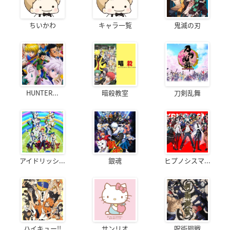
ちいかわ
キャラ一覧
鬼滅の刃
HUNTER...
暗殺教室
刀剣乱舞
アイドリッシ...
銀魂
ヒプノシスマ...
ハイキュー!!
サンリオ
呪術廻戦