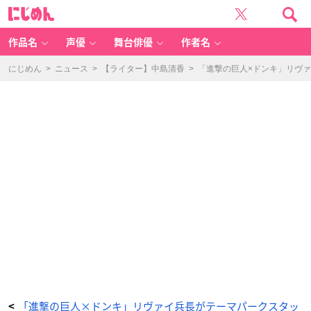
「進
に
撃
じ
の
め
巨
ん
人
×
作品名
声優
舞台俳優
作者名
ド
ン
キ
ホ
にじめん
>
ニュース
>
【ライター】中島清香
>
「進撃の巨人×ドンキ」リヴ
ー
テ」
ら
く
ピ
タ
ポ
ス
タ
ー
（全
2
種）
各
8
8
0
円
（税
込）
-
ア
ニ
メ
情
報
サ
イ
ト
に
じ
め
ん
「進撃の巨人×ドンキ」リヴァイ兵長がテーマパークスタッ
<