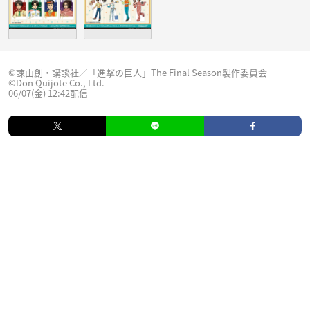
©諫山創・講談社／「進撃の巨人」The Final Season製作委員会
©Don Quijote Co., Ltd.
06/07(金) 12:42配信