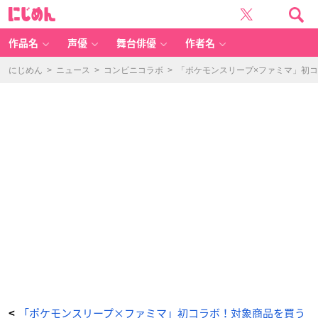
「P
に
o
じ
k
め
é
ん
m
o
作品名
声優
舞台俳優
作者名
n
Sl
e
e
にじめん
>
ニュース
>
コンビニコラボ
>
「ポケモンスリープ×ファミマ」初
p
×
フ
ァ
ミ
リ
ー
マ
ー
ト」
ミ
ニ
ブ
ラ
ン
ケ
ッ
ト
-
ア
ニ
メ
情
報
サ
イ
ト
に
じ
め
ん
「ポケモンスリープ×ファミマ」初コラボ！対象商品を買う
<