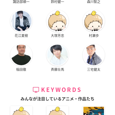
諏訪部順一
鈴村健一
森川智之
花江夏樹
大塚芳忠
村瀬歩
稲田徹
斉藤壮馬
三宅健太
KEYWORDS
みんなが注目しているアニメ・作品たち