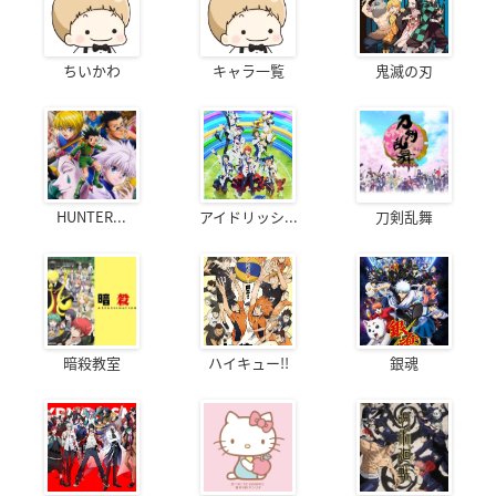
ちいかわ
キャラ一覧
鬼滅の刃
HUNTER...
アイドリッシ...
刀剣乱舞
暗殺教室
ハイキュー!!
銀魂