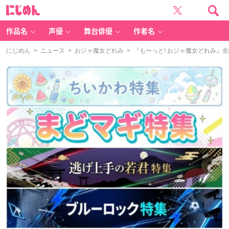
に
じ
め
ん
作品名
声優
舞台俳優
作者名
にじめん
>
ニュース
>
おジャ魔女どれみ
> 『も〜っと! おジャ魔女どれみ』