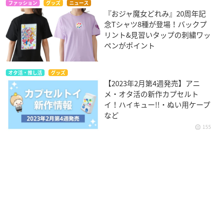
ファッション
グッズ
ニュース
『おジャ魔女どれみ』20周年記
念Tシャツ8種が登場！バックプ
リント&見習いタップの刺繍ワッ
ペンがポイント
オタ活・推し活
グッズ
【2023年2月第4週発売】アニ
メ・オタ活の新作カプセルト
イ！ハイキュー!!・ぬい用ケープ
など
155