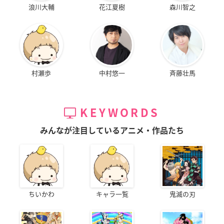
浪川大輔
花江夏樹
森川智之
村瀬歩
中村悠一
斉藤壮馬
KEYWORDS
みんなが注目しているアニメ・作品たち
ちいかわ
キャラ一覧
鬼滅の刃