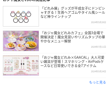
「どれみ展」グッズが平成女子にドンピシ
ャすぎる！生首ヘアゴムやタイル風シール
など神ラインナップ
2024年5月28日
「おジャ魔女どれみカフェ」全国3会場で
開催決定！魔女見習いやリズムタップの華
やかなメニュー解禁
2024年7月11日
「おジャ魔女どれみ×GAACAL」大人可愛
い雑貨が登場！スマホリング・AirPodsケ
ースなど日常使いできる全7アイテム
2024年5月24日
もっと見る