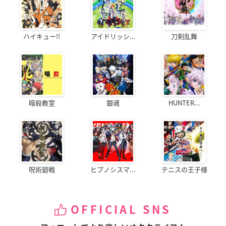
ハイキュー!!
アイドリッシ...
刀剣乱舞
暗殺教室
銀魂
HUNTER...
呪術廻戦
ヒプノシスマ...
テニスの王子様
OFFICIAL SNS