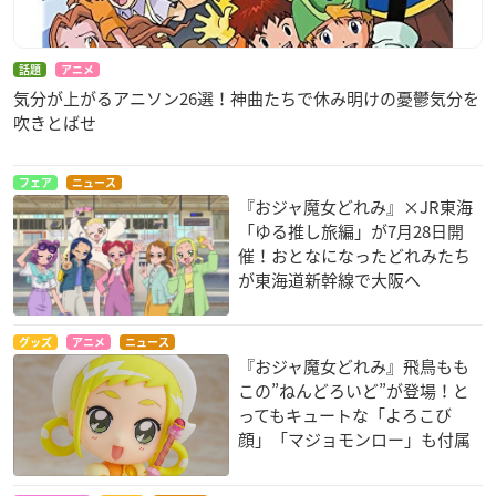
話題
アニメ
気分が上がるアニソン26選！神曲たちで休み明けの憂鬱気分を
吹きとばせ
フェア
ニュース
『おジャ魔女どれみ』×JR東海
「ゆる推し旅編」が7月28日開
催！おとなになったどれみたち
が東海道新幹線で大阪へ
グッズ
アニメ
ニュース
『おジャ魔女どれみ』飛鳥もも
この”ねんどろいど”が登場！と
ってもキュートな「よろこび
顔」「マジョモンロー」も付属