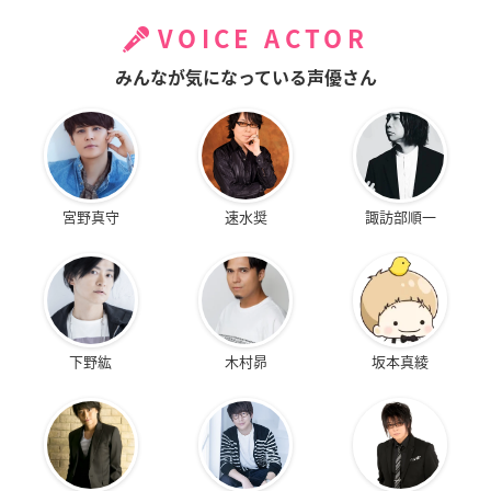
VOICE ACTOR
みんなが気になっている声優さん
宮野真守
速水奨
諏訪部順一
下野紘
木村昴
坂本真綾