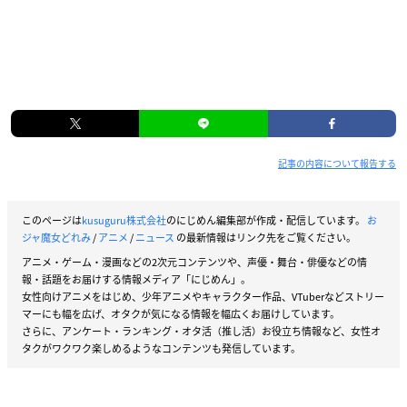
記事の内容について報告する
このページは
kusuguru株式会社
のにじめん編集部が作成・配信しています。
お
ジャ魔女どれみ
/
アニメ
/
ニュース
の最新情報はリンク先をご覧ください。
アニメ・ゲーム・漫画などの2次元コンテンツや、声優・舞台・俳優などの情
報・話題をお届けする情報メディア「にじめん」。
女性向けアニメをはじめ、少年アニメやキャラクター作品、VTuberなどストリー
マーにも幅を広げ、オタクが気になる情報を幅広くお届けしています。
さらに、アンケート・ランキング・オタ活（推し活）お役立ち情報など、女性オ
タクがワクワク楽しめるようなコンテンツも発信しています。