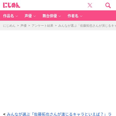
佐
に
藤
じ
拓
め
也
ん
さ
ん
作品名
声優
舞台俳優
作者名
誕
生
日
-
にじめん
>
声優
>
アンケート結果
>
みんなが選ぶ「佐藤拓也さんが演じるキャラ
ア
ニ
メ
情
報
サ
イ
ト
に
じ
め
ん
みんなが選ぶ「佐藤拓也さんが演じるキャラといえば？」ラ
<