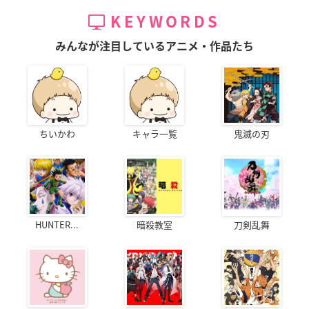
KEYWORDS
みんなが注目しているアニメ・作品たち
ちいかわ
キャラ一覧
鬼滅の刃
HUNTER...
暗殺教室
刀剣乱舞