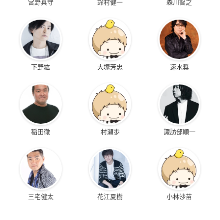
宮野真守
鈴村健一
森川智之
下野紘
大塚芳忠
速水奨
稲田徹
村瀬歩
諏訪部順一
三宅健太
花江夏樹
小林沙苗