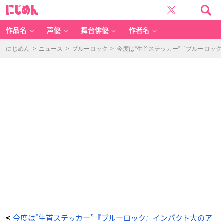
『ブ
に
ル
じ
ー
め
ロ
ん
ッ
ク』
作品名
声優
舞台俳優
作者名
キ
ャ
ラ
面
にじめん
>
ニュース
>
ブルーロック
>
今度は“生首ステッカー”『ブルーロッ
ス
テ
ッ
カ
ー
（二
子
一
揮）
-
ア
ニ
メ
情
報
サ
イ
ト
に
じ
め
ん
今度は“生首ステッカー”『ブルーロック』インパクト大のア
<