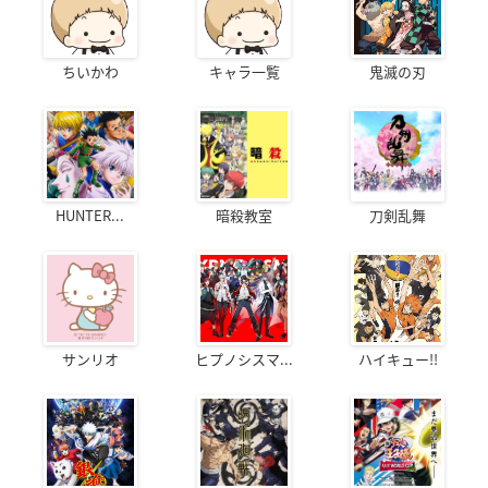
ちいかわ
キャラ一覧
鬼滅の刃
HUNTER...
暗殺教室
刀剣乱舞
サンリオ
ヒプノシスマ...
ハイキュー!!