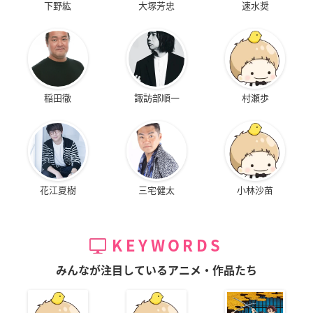
下野紘
大塚芳忠
速水奨
稲田徹
諏訪部順一
村瀬歩
花江夏樹
三宅健太
小林沙苗
KEYWORDS
みんなが注目しているアニメ・作品たち