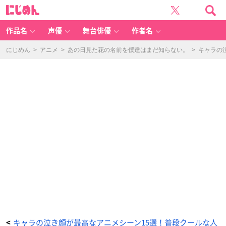
『僕
に
の
じ
ヒ
め
ー
ん
ロ
ー
作品名
声優
舞台俳優
作者名
ア
カ
デ
ミ
にじめん
>
アニメ
>
あの日見た花の名前を僕達はまだ知らない。
>
キャラの
ア』
ミ
リ
オ
-
ア
ニ
メ
情
報
サ
イ
ト
に
じ
め
ん
キャラの泣き顔が最高なアニメシーン15選！普段クールな人
<