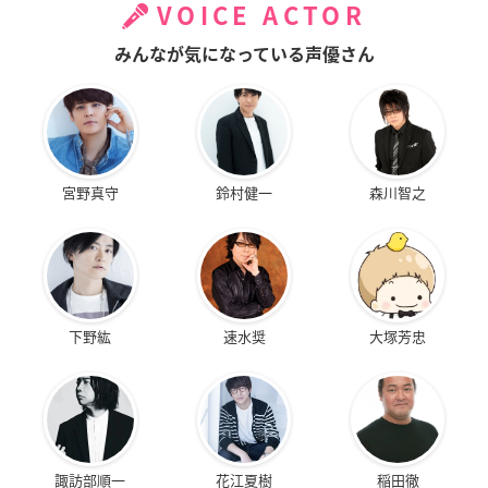
VOICE ACTOR
みんなが気になっている声優さん
宮野真守
鈴村健一
森川智之
下野紘
速水奨
大塚芳忠
諏訪部順一
花江夏樹
稲田徹