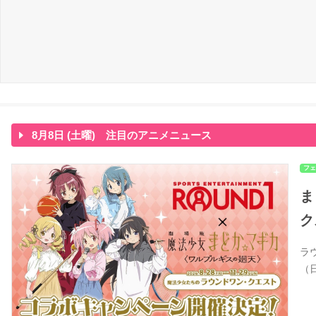
8月8日 (土曜) 注目のアニメニュース
フェ
ま
ク
ラ
（