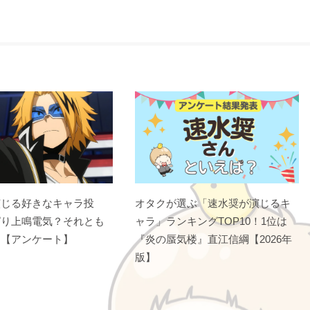
演じる好きなキャラ投
オタクが選ぶ「速水奨が演じるキ
ぱり上鳴電気？それとも
ャラ」ランキングTOP10！1位は
？【アンケート】
『炎の蜃気楼』直江信綱【2026年
版】