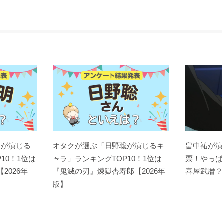
明が演じる
オタクが選ぶ「日野聡が演じるキ
畠中祐が
10！1位は
ャラ」ランキングTOP10！1位は
票！やっ
【2026年
『鬼滅の刃』煉󠄁獄杏寿郎【2026年
喜屋武暦
版】