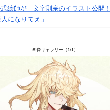
公式絵師が一文字則宗のイラスト公開
愛人になりてえ」
画像ギャラリー（1/1）