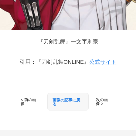
『刀剣乱舞』一文字則宗
引用：『刀剣乱舞ONLINE』
公式サイト
< 前の画
次の画
画像の記事に戻
像
像 >
る