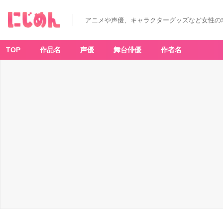
『刀
剣
乱
アニメや声優、キャラクターグッズなど女性の
舞』
一
文
字
則
TOP
作品名
声優
舞台俳優
作者名
宗
-
ア
ニ
メ
情
報
サ
イ
ト
に
じ
め
ん