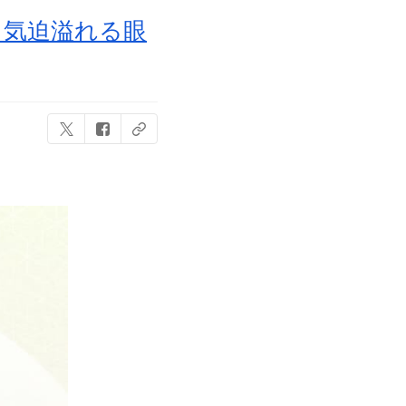
！気迫溢れる眼