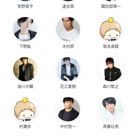
宮野真守
速水奨
諏訪部順一
下野紘
木村昴
坂本真綾
浪川大輔
花江夏樹
森川智之
村瀬歩
中村悠一
斉藤壮馬