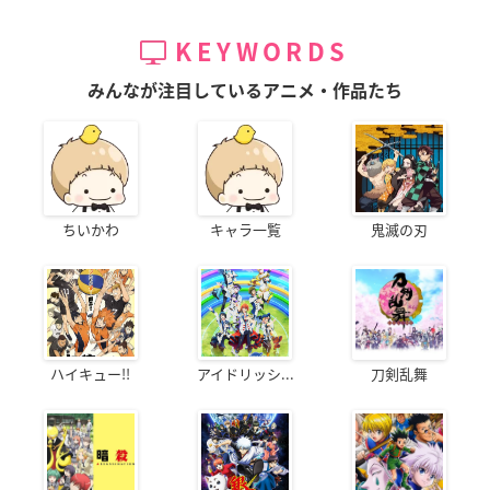
KEYWORDS
みんなが注目しているアニメ・作品たち
ちいかわ
キャラ一覧
鬼滅の刃
ハイキュー!!
アイドリッシ...
刀剣乱舞