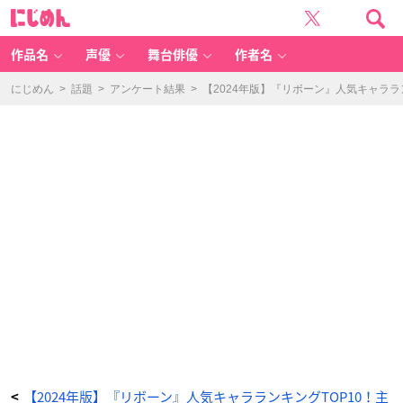
第
に
2
じ
位：
め
沢
ん
田
綱
作品名
声優
舞台俳優
作者名
吉 1
1
6
2
にじめん
>
話題
>
アンケート結果
>
【2024年版】『リボーン』人気キャララ
票
の
画
像
-
ア
ニ
メ
情
報
サ
イ
ト
に
じ
め
ん
【2024年版】『リボーン』人気キャラランキングTOP10！主
<