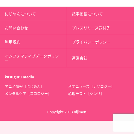
にじめんについて
記事掲載について
お問い合わせ
プレスリリース送付先
利用規約
プライバシーポリシー
インフォマティブデータポリシ
運営会社
ー
kusuguru
media
アニメ情報［にじめん］
科学ニュース［ナゾロジー］
メンタルケア［ココロジー］
心理テスト［シンリ］
Copyright 2013 nijimen.