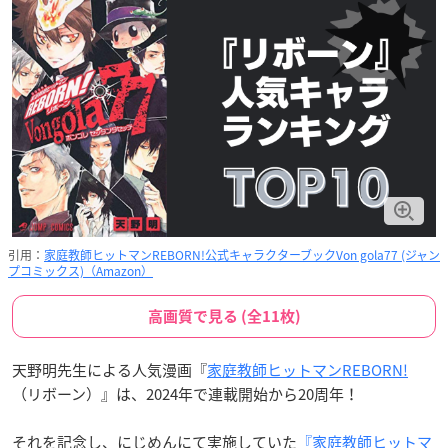
引用：
家庭教師ヒットマンREBORN!公式キャラクターブックVon gola77 (ジャン
プコミックス)（Amazon）
高画質で見る (全11枚)
天野明先生による人気漫画『
家庭教師ヒットマンREBORN!
（リボーン）』は、2024年で連載開始から20周年！
それを記念し、にじめんにて実施していた
『家庭教師ヒットマ