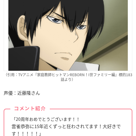
（引用：TVアニメ『家庭教師ヒットマンREBORN！I世ファミリー編』標的183
話より）
声優：近藤隆さん
コメント紹介
「20周年おめでとうございます！！
雲雀恭弥に15年近くずっと狂わされてます！大好きで
す！！！！！」