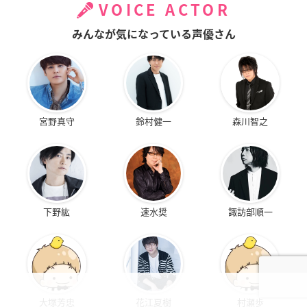
VOICE ACTOR
みんなが気になっている声優さん
宮野真守
鈴村健一
森川智之
下野紘
速水奨
諏訪部順一
大塚芳忠
花江夏樹
村瀬歩