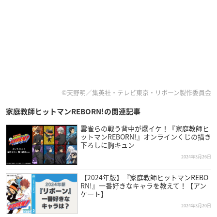
©天野明／集英社・テレビ東京・リボーン製作委員会
家庭教師ヒットマンREBORN!の関連記事
雲雀らの戦う背中が爆イケ！『家庭教師ヒ
ットマンREBORN!』オンラインくじの描き
下ろしに胸キュン
2024年3月26日
【2024年版】『家庭教師ヒットマンREBO
RN!』一番好きなキャラを教えて！【アン
ケート】
2024年3月20日