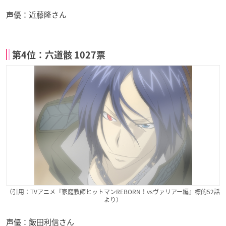
声優：近藤隆さん
第4位：六道骸 1027票
（引用：TVアニメ『家庭教師ヒットマンREBORN！vsヴァリアー編』標的52話
より）
声優：飯田利信さん