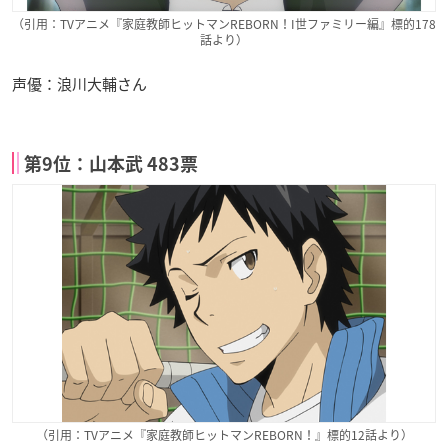
（引用：TVアニメ『家庭教師ヒットマンREBORN！I世ファミリー編』標的178
話より）
声優：浪川大輔さん
第9位：山本武 483票
（引用：TVアニメ『家庭教師ヒットマンREBORN！』標的12話より）