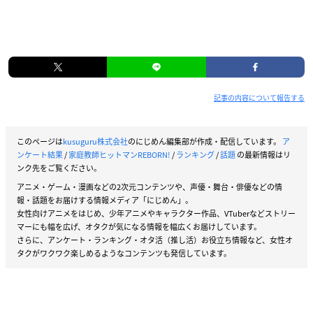
記事の内容について報告する
このページは
kusuguru株式会社
のにじめん編集部が作成・配信しています。
ア
ンケート結果
/
家庭教師ヒットマンREBORN!
/
ランキング
/
話題
の最新情報はリ
ンク先をご覧ください。
アニメ・ゲーム・漫画などの2次元コンテンツや、声優・舞台・俳優などの情
報・話題をお届けする情報メディア「にじめん」。
女性向けアニメをはじめ、少年アニメやキャラクター作品、VTuberなどストリー
マーにも幅を広げ、オタクが気になる情報を幅広くお届けしています。
さらに、アンケート・ランキング・オタ活（推し活）お役立ち情報など、女性オ
タクがワクワク楽しめるようなコンテンツも発信しています。