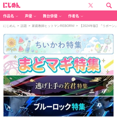
に
じ
め
ん
作品名
声優
舞台俳優
作者名
にじめん
>
話題
>
家庭教師ヒットマンREBORN!
> 【2024年版】『リボー