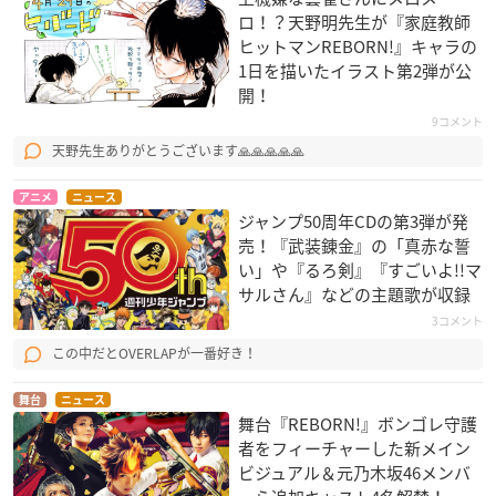
ロ！？天野明先生​が『家庭教師
ヒットマンREBORN!』キャラの
1日を描いたイラスト第2弾が公
開！
9コメント
天野先生ありがとうございます🙏🙏🙏🙏🙏
アニメ
ニュース
ジャンプ50周年CDの第3弾が発
売！『武装錬金』の「真赤な誓
い」や『るろ剣』『すごいよ!!マ
サルさん』などの主題歌が収録
3コメント
この中だとOVERLAPが一番好き！
舞台
ニュース
舞台『REBORN!』ボンゴレ守護
者をフィーチャーした新メイン
ビジュアル＆元乃木坂46メンバ