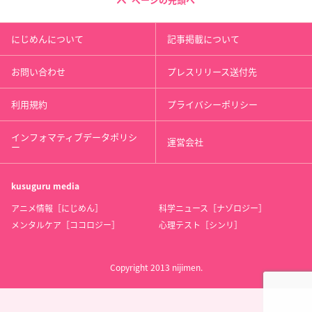
ページの先頭へ
にじめんについて
記事掲載について
お問い合わせ
プレスリリース送付先
利用規約
プライバシーポリシー
インフォマティブデータポリシ
運営会社
ー
kusuguru
media
アニメ情報［にじめん］
科学ニュース［ナゾロジー］
メンタルケア［ココロジー］
心理テスト［シンリ］
Copyright 2013 nijimen.