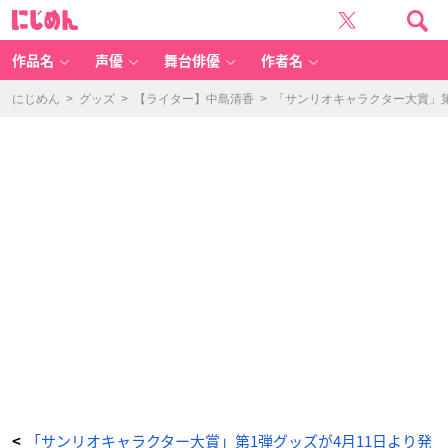
ロ
に
ゴ
じ
刺
め
繍
ん
タ
グ
作品名
声優
舞台俳優
作者名
キ
ー
ホ
ル
にじめん
>
グッズ
>
【ライター】中島清香
>
「サンリオキャラクター大賞」第
ダ
ー
マ
イ
メ
ロ
デ
ィ
-
ア
ニ
メ
情
報
サ
イ
ト
に
じ
め
ん
「サンリオキャラクター大賞」第1弾グッズが4月11日より発
<