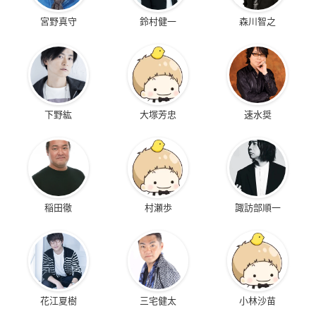
宮野真守
鈴村健一
森川智之
下野紘
大塚芳忠
速水奨
稲田徹
村瀬歩
諏訪部順一
花江夏樹
三宅健太
小林沙苗