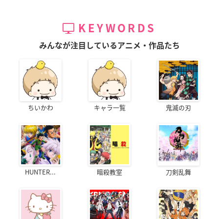
KEYWORDS
みんなが注目しているアニメ・作品たち
ちいかわ
キャラ一覧
鬼滅の刃
HUNTER...
暗殺教室
刀剣乱舞