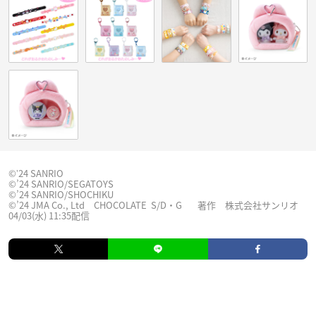
©ʼ24 SANRIO
©’24 SANRIO/SEGATOYS
©’24 SANRIO/SHOCHIKU
©’24 JMA Co., Ltd CHOCOLATE S/D・G 著作 株式会社サンリオ
04/03(水) 11:35配信