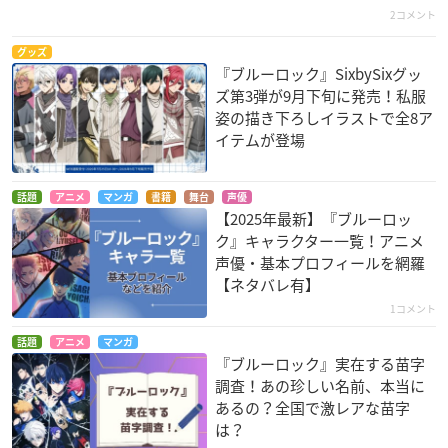
2コメント
グッズ
『ブルーロック』SixbySixグッ
ズ第3弾が9月下旬に発売！私服
姿の描き下ろしイラストで全8ア
イテムが登場
話題
アニメ
マンガ
書籍
舞台
声優
【2025年最新】『ブルーロッ
ク』キャラクター一覧！アニメ
声優・基本プロフィールを網羅
【ネタバレ有】
1コメント
話題
アニメ
マンガ
『ブルーロック』実在する苗字
調査！あの珍しい名前、本当に
あるの？全国で激レアな苗字
は？