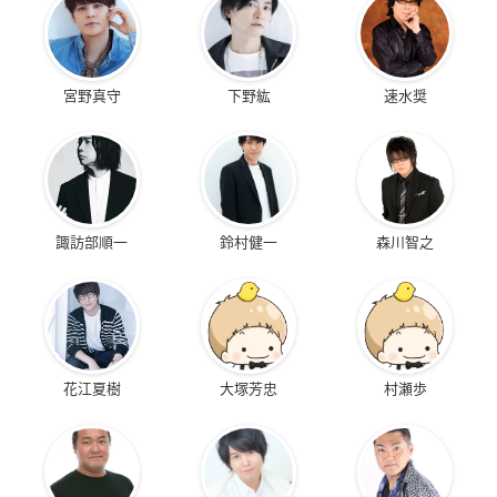
宮野真守
下野紘
速水奨
諏訪部順一
鈴村健一
森川智之
花江夏樹
大塚芳忠
村瀬歩