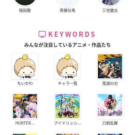
稲田徹
斉藤壮馬
三宅健太
KEYWORDS
みんなが注目しているアニメ・作品たち
ちいかわ
キャラ一覧
鬼滅の刃
HUNTER...
アイドリッシ...
刀剣乱舞