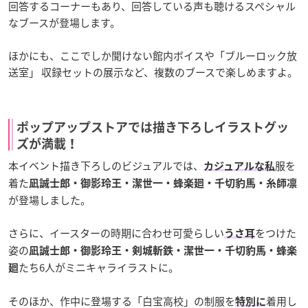
回答するコーナーもあり、回答している声も聴けるスペシャル
なブースが登場します。
ほかにも、ここでしか聞けない館内ボイスや「ブルーロック放
送室」 収録セットの展示など、複数のブースで楽しめますよ。
ポップアップストアでは描き下ろしイラストグッ
ズが満載！
本イベント描き下ろしのビジュアルでは、
服を
カジュアルな私
着た
凪誠士郎・御影玲王・潔世一・蜂楽廻・千切豹馬・糸師凛
が登場しました。
さらに、イースターの時期に合わせ可愛らしい
をつけた
うさ耳
姿の
凪誠士郎・御影玲王・剣城斬鉄・潔世一・千切豹馬・蜂楽
たち6人がミニキャライラストに。
廻
そのほか、作中に登場する「白宝高校」の制服を
着用し
特別に