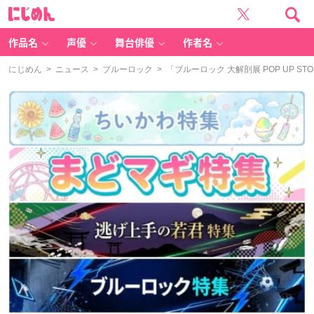
に
じ
め
ん
作品名
声優
舞台俳優
作者名
にじめん
>
ニュース
>
ブルーロック
> 「ブルーロック 大解剖展 POP UP 