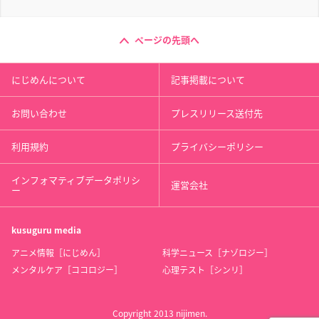
ページの先頭へ
にじめんについて
記事掲載について
お問い合わせ
プレスリリース送付先
利用規約
プライバシーポリシー
インフォマティブデータポリシ
運営会社
ー
kusuguru
media
アニメ情報［にじめん］
科学ニュース［ナゾロジー］
メンタルケア［ココロジー］
心理テスト［シンリ］
Copyright 2013 nijimen.