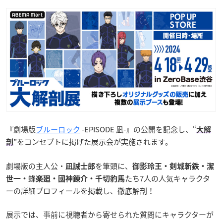
『劇場版
ブルーロック
-EPISODE 凪-』の公開を記念し、“
大解
”をコンセプトに掲げた展示会が実施されます。
剖
劇場版の主人公・
を筆頭に、
凪誠士郎
御影玲王・剣城斬鉄・潔
たち7人の人気キャラクタ
世一・蜂楽廻・國神錬介・千切豹馬
ーの詳細プロフィールを掲載し、徹底解剖！
展示では、事前に視聴者から寄せられた質問にキャラクターが