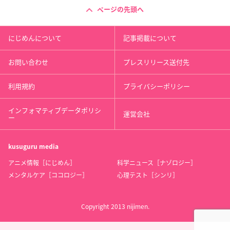
ページの先頭へ
にじめんについて
記事掲載について
お問い合わせ
プレスリリース送付先
利用規約
プライバシーポリシー
インフォマティブデータポリシ
運営会社
ー
kusuguru
media
アニメ情報［にじめん］
科学ニュース［ナゾロジー］
メンタルケア［ココロジー］
心理テスト［シンリ］
Copyright 2013 nijimen.