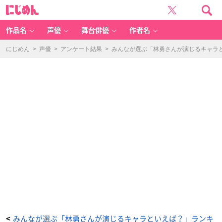
林
に
勇
じ
さ
め
ん
ん
の
プ
作品名
声優
舞台俳優
作者名
ロ
フ
ィ
ー
にじめん
>
声優
>
アンケート結果
>
みんなが選ぶ「林勇さんが演じるキャラとい
ル
画
像
-
ア
ニ
メ
情
報
サ
イ
ト
に
じ
め
ん
みんなが選ぶ「林勇さんが演じるキャラといえば？」ランキ
<