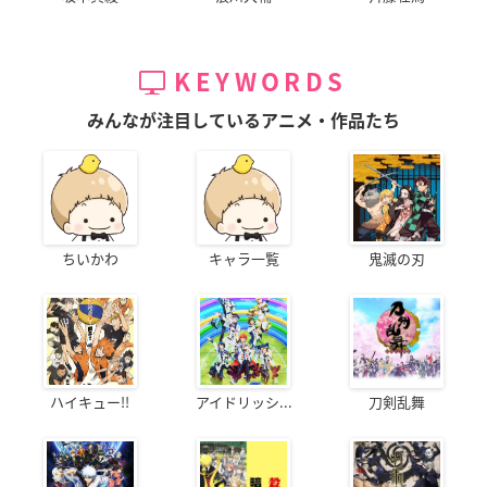
KEYWORDS
みんなが注目しているアニメ・作品たち
ちいかわ
キャラ一覧
鬼滅の刃
ハイキュー!!
アイドリッシ...
刀剣乱舞