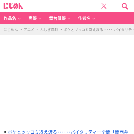
（引
に
用：
じ
ア
め
ニ
ん
メ
「ハ
作品名
声優
舞台俳優
作者名
イ
キ
ュ
ー！！」
にじめん
>
アニメ
>
ふしぎ遊戯
>
ボケとツッコミ冴え渡る‥‥‥バイタリテ
公
式
X）
©
古
舘
春
一・
集
英
社
／
Pr
o
d
u
ct
io
n
I.
G・
「ハ
イ
キ
ュ
ー!!
T
O
T
H
E
T
O
P」
ボケとツッコミ冴え渡る‥‥‥バイタリティー全開「関西弁
<
製