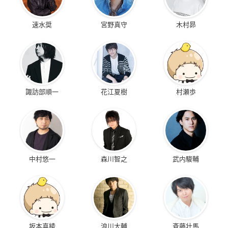
速水奨
宮野真守
木村昴
諏訪部順一
花江夏樹
村瀬歩
中村悠一
森川智之
武内駿輔
坂本真綾
浪川大輔
斉藤壮馬