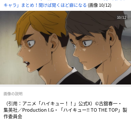
作
キャラ」まとめ！聞けば聞くほど癖になる
(画像 10/12)
委
員
会
-
ア
10/12
ニ
メ
情
報
サ
イ
ト
に
じ
め
ん
画像の説明
（引用：アニメ「ハイキュー！！」公式X）©古舘春一・
集英社／Production I.G・「ハイキュー!! TO THE TOP」製
作委員会