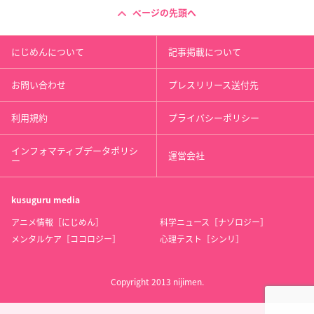
ページの先頭へ
にじめんについて
記事掲載について
お問い合わせ
プレスリリース送付先
利用規約
プライバシーポリシー
インフォマティブデータポリシ
運営会社
ー
kusuguru
media
アニメ情報［にじめん］
科学ニュース［ナゾロジー］
メンタルケア［ココロジー］
心理テスト［シンリ］
Copyright 2013 nijimen.