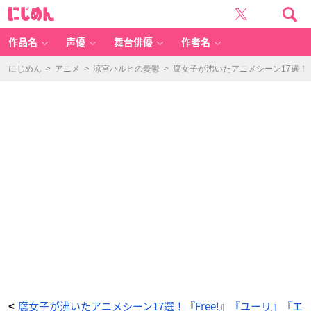
T
に
V
じ
ア
め
ニ
ん
メ
『富
作品名
声優
舞台俳優
作者名
豪
刑
事
B
にじめん
>
アニメ
>
涼宮ハルヒの憂鬱
>
腐女子が沸いたアニメシーン17選！
al
a
n
c
e:
U
nl
i
m
it
e
d』
第
4
話
-
ア
ニ
メ
情
報
サ
イ
ト
に
じ
め
ん
腐女子が沸いたアニメシーン17選！『Free!』『ユーリ』『エ
<