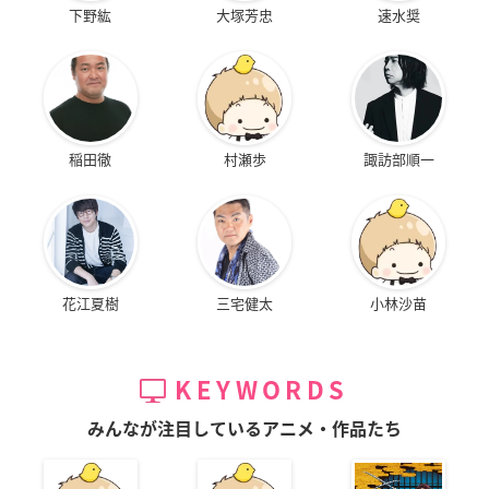
下野紘
大塚芳忠
速水奨
稲田徹
村瀬歩
諏訪部順一
花江夏樹
三宅健太
小林沙苗
KEYWORDS
みんなが注目しているアニメ・作品たち