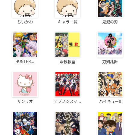
ちいかわ
キャラ一覧
鬼滅の刃
HUNTER...
暗殺教室
刀剣乱舞
サンリオ
ヒプノシスマ...
ハイキュー!!