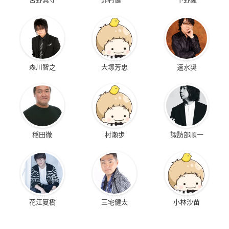
森川智之
大塚芳忠
速水奨
稲田徹
村瀬歩
諏訪部順一
花江夏樹
三宅健太
小林沙苗