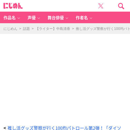
う
に
ち
じ
わ
め
グ
ん
リ
ッ
作品名
声優
舞台俳優
作者名
プ
-
ア
ニ
にじめん
>
話題
>
【ライター】中島清香
>
推し活グッズ警察が行く100均パ
メ
情
報
サ
イ
ト
に
じ
め
ん
推し活グッズ警察が行く100均パトロール第2弾！「ダイソ
<