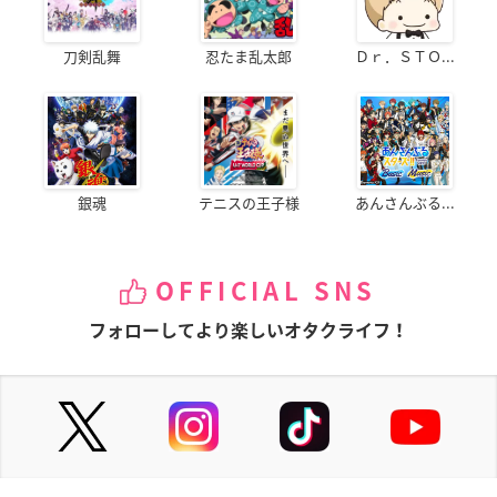
刀剣乱舞
忍たま乱太郎
Ｄｒ．ＳＴＯ...
銀魂
テニスの王子様
あんさんぶる...
OFFICIAL SNS
フォローしてより楽しいオタクライフ！