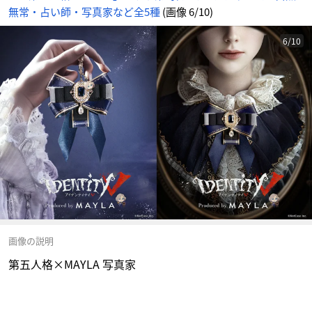
無常・占い師・写真家など全5種
(画像 6/10)
6/10
画像の説明
第五人格×MAYLA 写真家