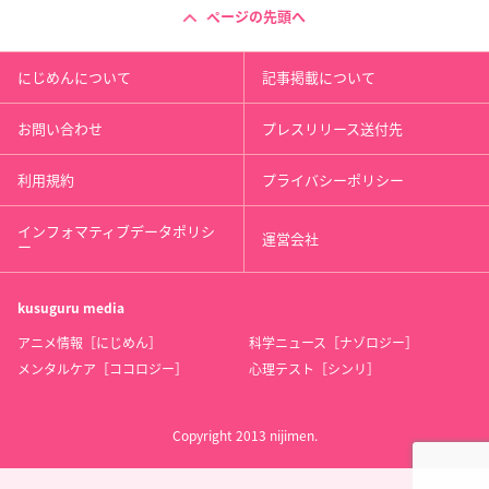
ページの先頭へ
にじめんについて
記事掲載について
お問い合わせ
プレスリリース送付先
利用規約
プライバシーポリシー
インフォマティブデータポリシ
運営会社
ー
kusuguru
media
アニメ情報［にじめん］
科学ニュース［ナゾロジー］
メンタルケア［ココロジー］
心理テスト［シンリ］
Copyright 2013 nijimen.