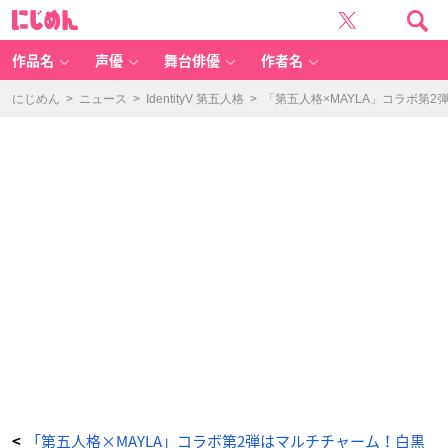
第
に
五
じ
人
め
格
ん
×
M
作品名
声優
舞台俳優
作者名
A
YL
A
写
にじめん
>
ニュース
>
IdentityV 第五人格
>
「第五人格×MAYLA」コラボ第
真
家
-
ア
ニ
メ
情
報
サ
イ
ト
に
じ
め
ん
「第五人格×MAYLA」コラボ第2弾はマルチチャーム！白黒
<