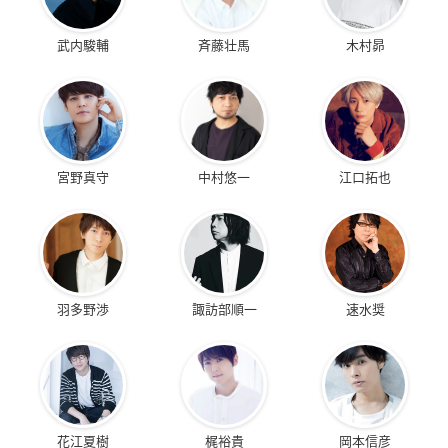
武内駿輔
斉藤壮馬
木村昴
宮野真守
中村悠一
江口拓也
羽多野渉
諏訪部順一
速水奨
花江夏樹
梶裕貴
岡本信彦