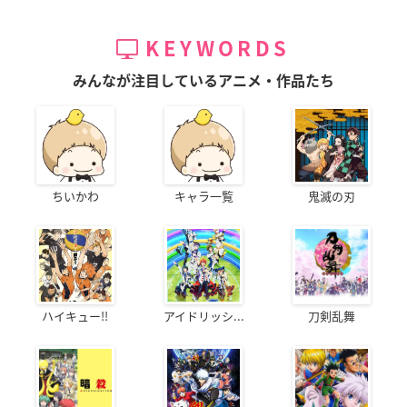
KEYWORDS
みんなが注目しているアニメ・作品たち
ちいかわ
キャラ一覧
鬼滅の刃
ハイキュー!!
アイドリッシ...
刀剣乱舞