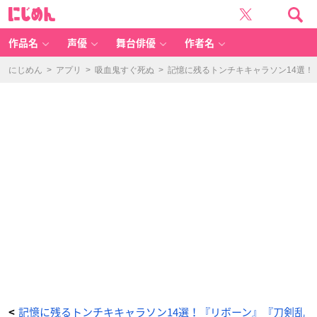
『刀
に
剣
じ
乱
め
舞-
ん
花
丸-』
作品名
声優
舞台俳優
作者名
へ
し
切
長
にじめん
>
アプリ
>
吸血鬼すぐ死ぬ
>
記憶に残るトンチキキャラソン14選
谷
部・
燭
台
切
光
忠・
鳴
狐・
三
日
月
宗
近
「主
に
捧
げ
る
う
ど
ん
の
歌」
-
ア
ニ
メ
情
報
サ
イ
ト
に
記憶に残るトンチキキャラソン14選！『リボーン』『刀剣乱
<
じ