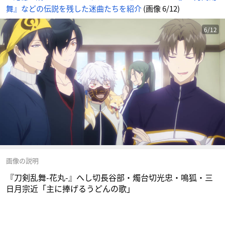
め
舞』などの伝説を残した迷曲たちを紹介
(画像 6/12)
ん
6/12
画像の説明
『刀剣乱舞-花丸-』へし切長谷部・燭台切光忠・鳴狐・三
日月宗近「主に捧げるうどんの歌」