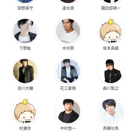
宮野真守
速水奨
諏訪部順一
下野紘
木村昴
坂本真綾
浪川大輔
花江夏樹
森川智之
村瀬歩
中村悠一
斉藤壮馬