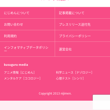
にじめんについて
記事掲載について
お問い合わせ
プレスリリース送付先
利用規約
プライバシーポリシー
インフォマティブデータポリシ
運営会社
ー
kusuguru
media
アニメ情報［にじめん］
科学ニュース［ナゾロジー］
メンタルケア［ココロジー］
心理テスト［シンリ］
Copyright 2013 nijimen.