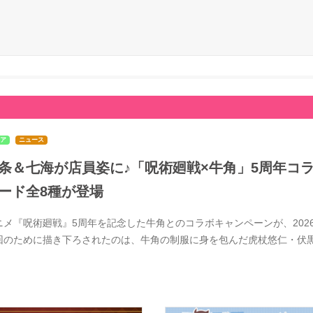
ア
ニュース
条＆七海が店員姿に♪「呪術廻戦×牛角」5周年コラ
ード全8種が登場
ニメ『呪術廻戦』5周年を記念した牛角とのコラボキャンペーンが、2026
回のために描き下ろされたのは、牛角の制服に身を包んだ虎杖悠仁・伏