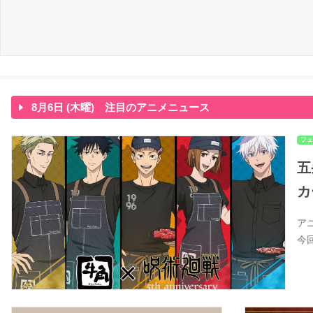
8月6日 (木曜) 注目のアニメニュース
フェ
五
カ
ア
今