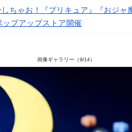
身しちゃお！『プリキュア』『おジャ魔
ポップアップストア開催
画像ギャラリー（9/14）