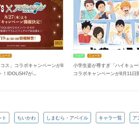
ニュース
フェア
ニュース
ココス」コラボキャンペーンが8
小学生姿が尊すぎ「ハイキュー!
IDOLiSH7が...
コラボキャンペーンが8月11日開始
ント
ちいかわ
しまむら・アベイル
キャラ一覧
ア