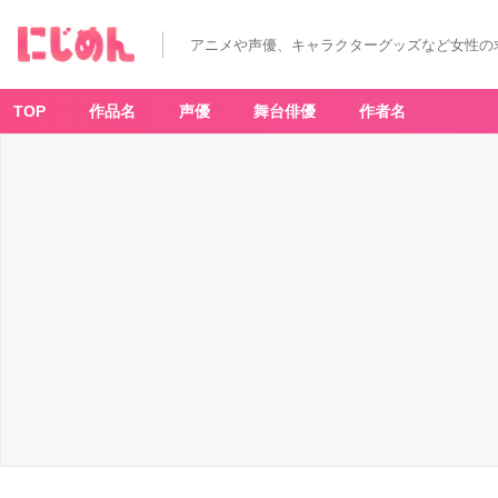
S
p
e
アニメや声優、キャラクターグッズなど女性の
ci
al
M
e
m
TOP
作品名
声優
舞台俳優
作者名
or
iz
e
ク
リ
ィ
ミ
ー
マ
ミ
ま
ほ
う
の
コ
ン
パ
ク
ト
-
ア
ニ
メ
情
報
サ
イ
ト
に
じ
め
ん