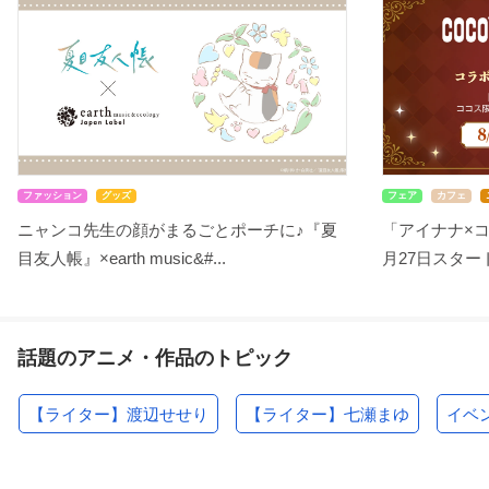
ファッション
グッズ
フェア
カフェ
ニャンコ先生の顔がまるごとポーチに♪『夏
「アイナナ×
目友人帳』×earth music&#...
月27日スタート！
話題のアニメ・作品のトピック
【ライター】渡辺せせり
【ライター】七瀬まゆ
イベ