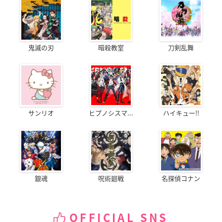
鬼滅の刃
暗殺教室
刀剣乱舞
サンリオ
ヒプノシスマ...
ハイキュー!!
銀魂
呪術廻戦
名探偵コナン
OFFICIAL SNS