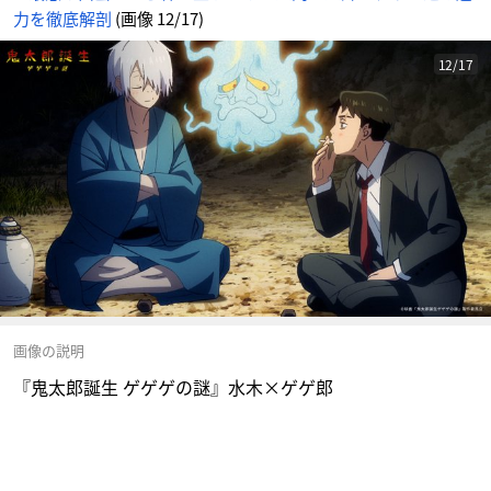
力を徹底解剖
(画像 12/17)
12/17
画像の説明
『鬼太郎誕生 ゲゲゲの謎』水木×ゲゲ郎