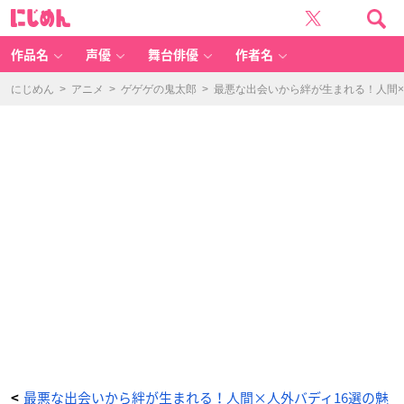
『鬼
に
太
じ
郎
め
誕
ん
生
ゲ
作品名
声優
舞台俳優
作者名
ゲ
ゲ
の
謎』
にじめん
>
アニメ
>
ゲゲゲの鬼太郎
>
最悪な出会いから絆が生まれる！人間×
水
木
×
ゲ
ゲ
郎
-
ア
ニ
メ
情
報
サ
イ
ト
に
じ
め
ん
最悪な出会いから絆が生まれる！人間×人外バディ16選の魅
<