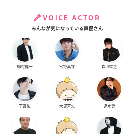
VOICE ACTOR
みんなが気になっている声優さん
鈴村健一
宮野真守
森川智之
下野紘
大塚芳忠
速水奨