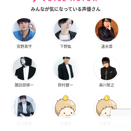
みんなが気になっている声優さん
宮野真守
下野紘
速水奨
諏訪部順一
鈴村健一
森川智之
花江夏樹
村瀬歩
大塚芳忠