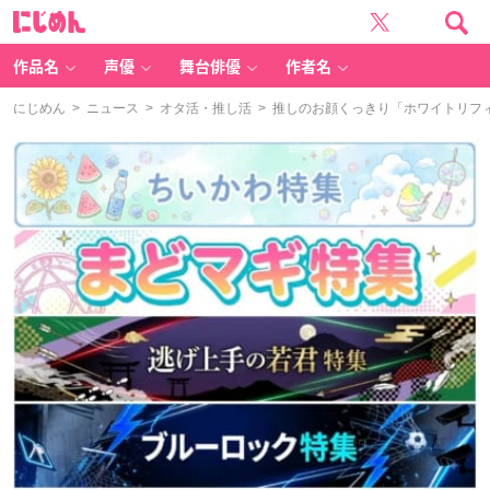
に
じ
め
ん
作品名
声優
舞台俳優
作者名
にじめん
>
ニュース
>
オタ活・推し活
> 推しのお顔くっきり「ホワイトリフ