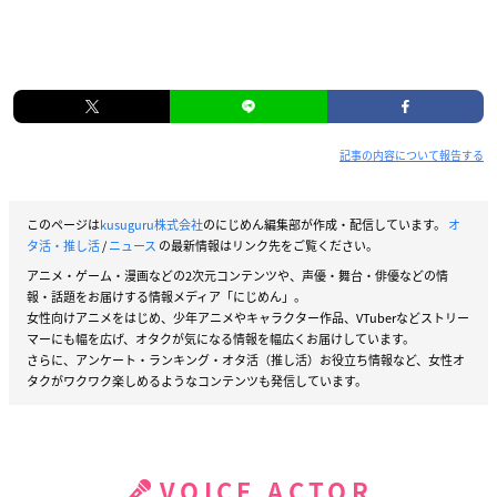
記事の内容について報告する
このページは
kusuguru株式会社
のにじめん編集部が作成・配信しています。
オ
タ活・推し活
/
ニュース
の最新情報はリンク先をご覧ください。
アニメ・ゲーム・漫画などの2次元コンテンツや、声優・舞台・俳優などの情
報・話題をお届けする情報メディア「にじめん」。
女性向けアニメをはじめ、少年アニメやキャラクター作品、VTuberなどストリー
マーにも幅を広げ、オタクが気になる情報を幅広くお届けしています。
さらに、アンケート・ランキング・オタ活（推し活）お役立ち情報など、女性オ
タクがワクワク楽しめるようなコンテンツも発信しています。
VOICE ACTOR