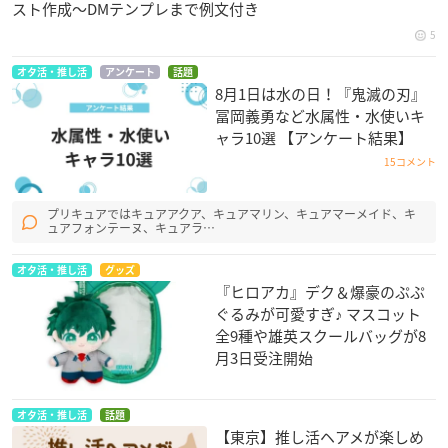
スト作成〜DMテンプレまで例文付き
5
オタ活・推し活
アンケート
話題
8月1日は水の日！『鬼滅の刃』
冨岡義勇など水属性・水使いキ
ャラ10選 【アンケート結果】
15コメント
プリキュアではキュアアクア、キュアマリン、キュアマーメイド、キ
ュアフォンテーヌ、キュアラ…
オタ活・推し活
グッズ
『ヒロアカ』デク＆爆豪のぷぷ
ぐるみが可愛すぎ♪ マスコット
全9種や雄英スクールバッグが8
月3日受注開始
オタ活・推し活
話題
【東京】推し活ヘアメが楽しめ