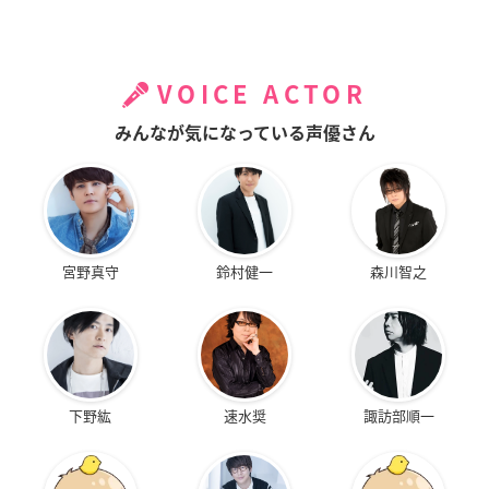
VOICE ACTOR
みんなが気になっている声優さん
宮野真守
鈴村健一
森川智之
下野紘
速水奨
諏訪部順一