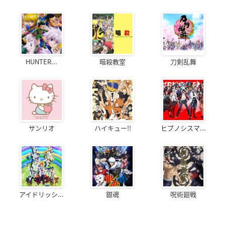
HUNTER...
暗殺教室
刀剣乱舞
サンリオ
ハイキュー!!
ヒプノシスマ...
アイドリッシ...
銀魂
呪術廻戦