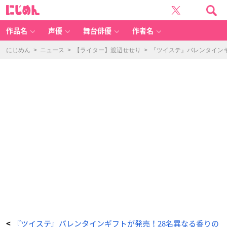
『ツ
に
イ
じ
ス
め
テ』
ん
V
al
作品名
声優
舞台俳優
作者名
e
nt
in
e’s
にじめん
>
ニュース
>
【ライター】渡辺せせり
>
『ツイステ』バレンタイン
D
a
y
Gi
ft
ル
ー
ム
フ
レ
グ
ラ
ン
ス
オ
ク
タ
ヴ
ィ
ネ
ル
寮
-
ア
ニ
メ
情
報
サ
イ
ト
に
じ
め
『ツイステ』バレンタインギフトが発売！28名異なる香りの
<
ん