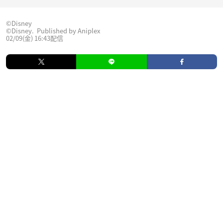
©︎Disney
©Disney. Published by Aniplex
02/09(金) 16:43配信