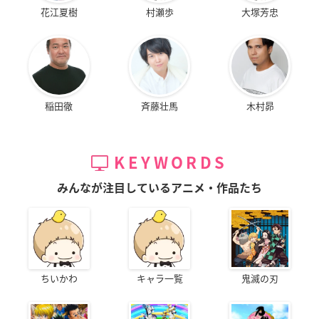
花江夏樹
村瀬歩
大塚芳忠
稲田徹
斉藤壮馬
木村昴
KEYWORDS
みんなが注目しているアニメ・作品たち
ちいかわ
キャラ一覧
鬼滅の刃