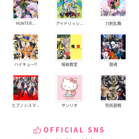
HUNTER...
アイドリッシ...
刀剣乱舞
ハイキュー!!
暗殺教室
銀魂
ヒプノシスマ...
サンリオ
呪術廻戦
OFFICIAL SNS