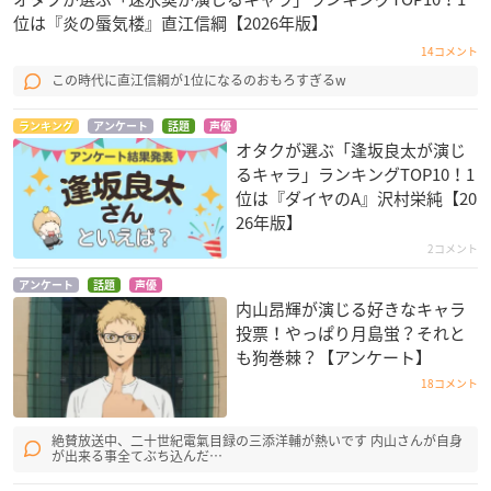
位は『炎の蜃気楼』直江信綱【2026年版】
14コメント
この時代に直江信綱が1位になるのおもろすぎるw
ランキング
アンケート
話題
声優
オタクが選ぶ「逢坂良太が演じ
るキャラ」ランキングTOP10！1
位は『ダイヤのA』沢村栄純【20
26年版】
2コメント
アンケート
話題
声優
内山昂輝が演じる好きなキャラ
投票！やっぱり月島蛍？それと
も狗巻棘？【アンケート】
18コメント
絶賛放送中、二十世紀電氣目録の三添洋輔が熱いです 内山さんが自身
が出来る事全てぶち込んだ…