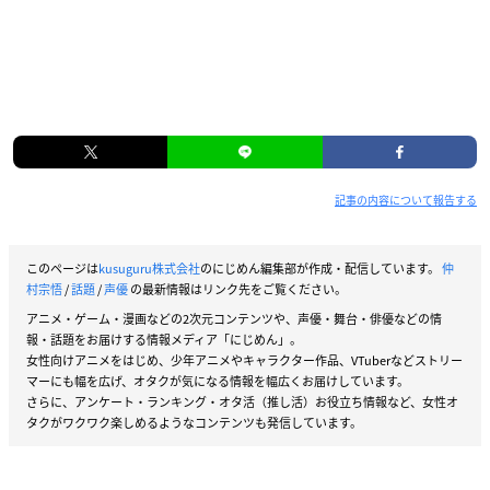
記事の内容について報告する
このページは
kusuguru株式会社
のにじめん編集部が作成・配信しています。
仲
村宗悟
/
話題
/
声優
の最新情報はリンク先をご覧ください。
アニメ・ゲーム・漫画などの2次元コンテンツや、声優・舞台・俳優などの情
報・話題をお届けする情報メディア「にじめん」。
女性向けアニメをはじめ、少年アニメやキャラクター作品、VTuberなどストリー
マーにも幅を広げ、オタクが気になる情報を幅広くお届けしています。
さらに、アンケート・ランキング・オタ活（推し活）お役立ち情報など、女性オ
タクがワクワク楽しめるようなコンテンツも発信しています。