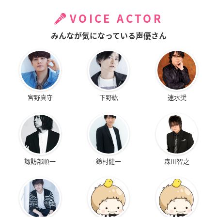
VOICE ACTOR
みんなが気になっている声優さん
宮野真守
下野紘
速水奨
諏訪部順一
鈴村健一
森川智之