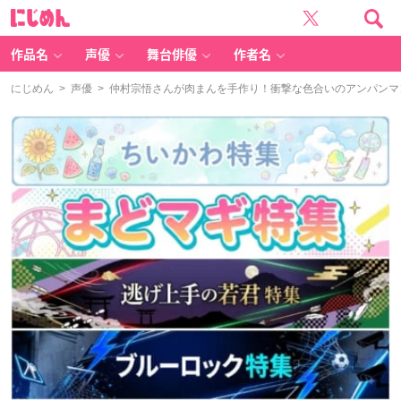
に
じ
め
ん
作品名
声優
舞台俳優
作者名
にじめん
>
声優
> 仲村宗悟さんが肉まんを手作り！衝撃な色合いのアンパンマ