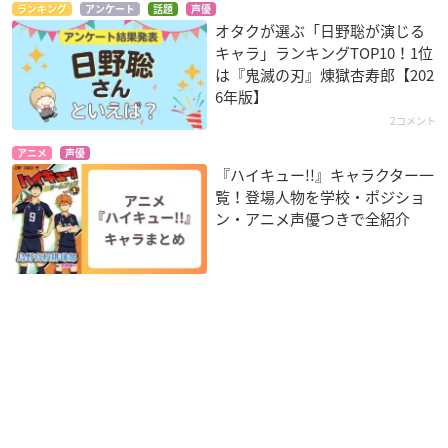
ランキング
アンケート
話題
声優
オタクが選ぶ「日野聡が演じる
キャラ」ランキングTOP10！1位
は『鬼滅の刃』煉󠄁獄杏寿郎【202
6年版】
2コメント
アニメ
声優
『ハイキュー!!』キャラクター一
覧！登場人物を学校・ポジショ
ン・アニメ声優つきで全紹介