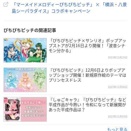
「マーメイドメロディーぴちぴちピッチ」 × 「横浜・八景
島シーパラダイス」コラボキャンペーン
ぴちぴちピッチの関連記事
「ぴちぴちピッチ×サンリオ」ポップアッ
プストアが2月16日より開催！「波音シナ
モン分かる」
2023年12月25日
『ぴちぴちピッチ』12月6日よりポップア
ップショップ開催！新規原作絵のテーマは
プリンセスドレス
2023年11月08日
『しゅごキャラ』『ぴちぴちピッチ』など
平成作品が今熱い！令和になって新展開が
あった平成作品は？
2023年11月03日
もっと見る