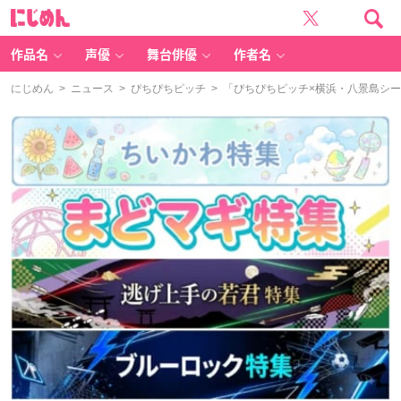
に
じ
め
ん
作品名
声優
舞台俳優
作者名
にじめん
>
ニュース
>
ぴちぴちピッチ
> 「ぴちぴちピッチ×横浜・八景島シ