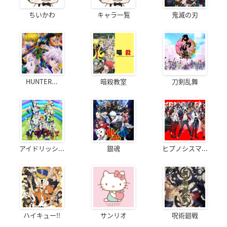
ちいかわ
キャラ一覧
鬼滅の刃
HUNTER...
暗殺教室
刀剣乱舞
アイドリッシ...
銀魂
ヒプノシスマ...
ハイキュー!!
サンリオ
呪術廻戦