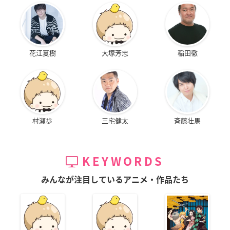
花江夏樹
大塚芳忠
稲田徹
村瀬歩
三宅健太
斉藤壮馬
KEYWORDS
みんなが注目しているアニメ・作品たち