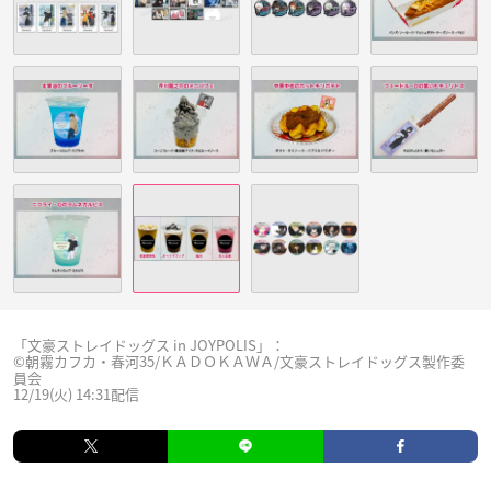
「文豪ストレイドッグス in JOYPOLIS」：
©朝霧カフカ・春河35/ＫＡＤＯＫＡＷＡ/文豪ストレイドッグス製作委
員会
12/19(火) 14:31配信