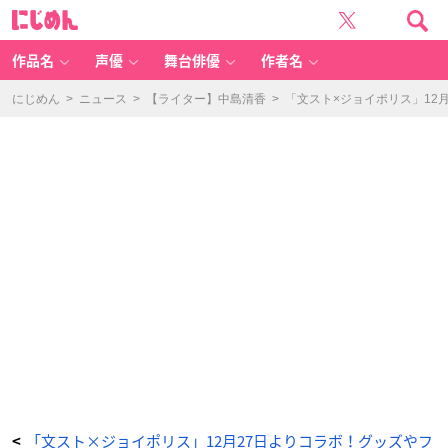
コ
に
ラ
じ
ボ
め
ド
ん
リ
ン
作品名
声優
舞台俳優
作者名
ク
（全
4
種）
にじめん
>
ニュース
>
【ライター】中島清香
>
「文スト×ジョイポリス」12
-
ア
ニ
メ
情
報
サ
イ
ト
に
じ
め
ん
「文スト×ジョイポリス」12月27日よりコラボ！グッズやフ
<