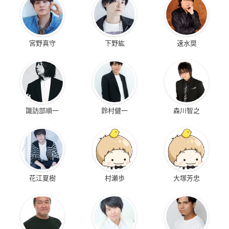
宮野真守
下野紘
速水奨
諏訪部順一
鈴村健一
森川智之
花江夏樹
村瀬歩
大塚芳忠