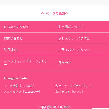
ページの先頭へ
にじめんについて
記事掲載について
お問い合わせ
プレスリリース送付先
利用規約
プライバシーポリシー
インフォマティブデータポリシ
運営会社
ー
kusuguru
media
アニメ情報［にじめん］
科学ニュース［ナゾロジー］
メンタルケア［ココロジー］
心理テスト［シンリ］
Copyright 2013 nijimen.