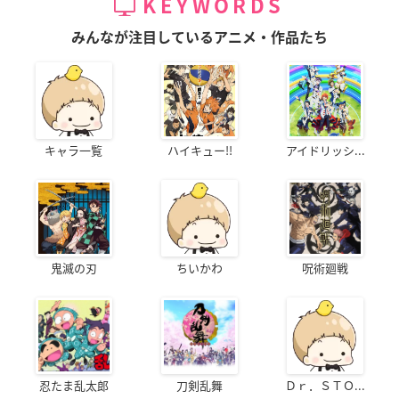
KEYWORDS
みんなが注目しているアニメ・作品たち
キャラ一覧
ハイキュー!!
アイドリッシ...
鬼滅の刃
ちいかわ
呪術廻戦
忍たま乱太郎
刀剣乱舞
Ｄｒ．ＳＴＯ...