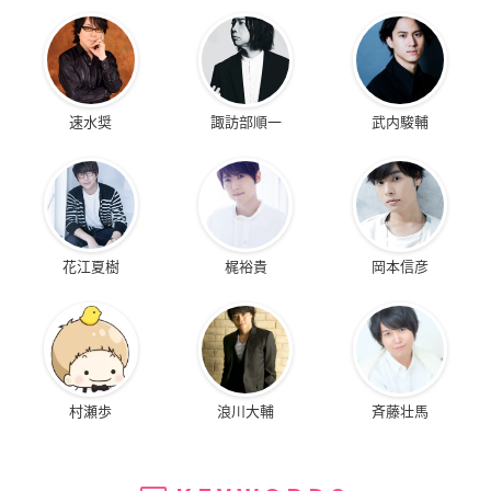
速水奨
諏訪部順一
武内駿輔
花江夏樹
梶裕貴
岡本信彦
村瀬歩
浪川大輔
斉藤壮馬