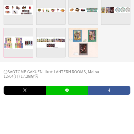
ⒸSAOTOME GAKUEN Illust.LANTERN ROOMS, Meina
12/04(月) 17:28配信