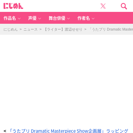
「う
に
た
じ
プ
め
リ
ん
D
ra
作品名
声優
舞台俳優
作者名
m
at
ic
M
にじめん
>
ニュース
>
【ライター】渡辺せせり
>
「うたプリ Dramatic M
a
st
er
pi
e
c
e
S
h
o
w
企
画
展」
入
場
者
特
典
-
ア
ニ
メ
情
報
サ
イ
ト
に
じ
め
ん
「うたプリ Dramatic Masterpiece Show企画展」ラッピング
<