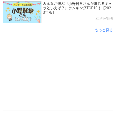
みんなが選ぶ「小野賢章さんが演じるキャ
ラといえば？」ランキングTOP10！【202
3年版】
2023年10月05日
もっと見る