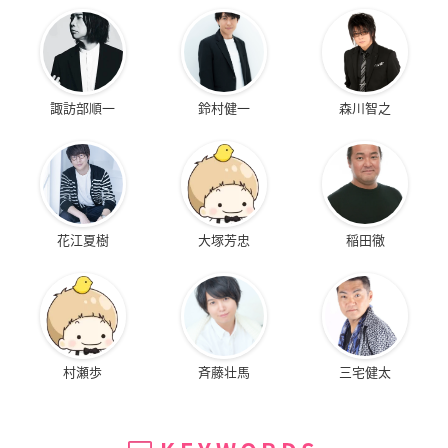
諏訪部順一
鈴村健一
森川智之
花江夏樹
大塚芳忠
稲田徹
村瀬歩
斉藤壮馬
三宅健太