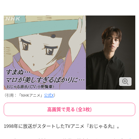
（引用：「NHKアニメ」
公式X
）
高画質で見る (全3枚)
1998年に放送がスタートしたTVアニメ『おじゃる丸』。