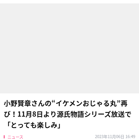
小野賢章さんの“イケメンおじゃる丸”再
び！11月8日より源氏物語シリーズ放送で
「とっても楽しみ」
2023年11月06日 16:49
ニュース