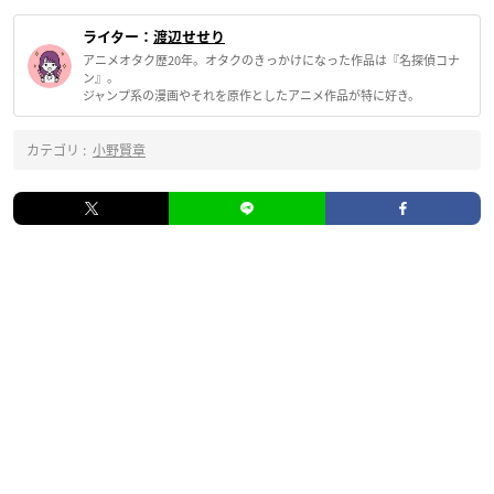
ライター：
渡辺せせり
アニメオタク歴20年。オタクのきっかけになった作品は『名探偵コナ
ン』。
ジャンプ系の漫画やそれを原作としたアニメ作品が特に好き。
カテゴリ :
小野賢章