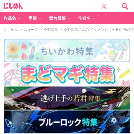
に
じ
め
ん
作品名
声優
舞台俳優
作者名
にじめん
>
ニュース
>
小野賢章
> 小野賢章さんの“イケメンおじゃる丸”再び