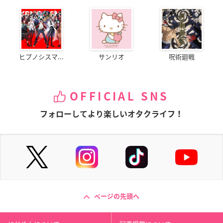
ヒプノシスマ...
サンリオ
呪術廻戦
OFFICIAL SNS
フォローしてより楽しいオタクライフ！
ページの先頭へ