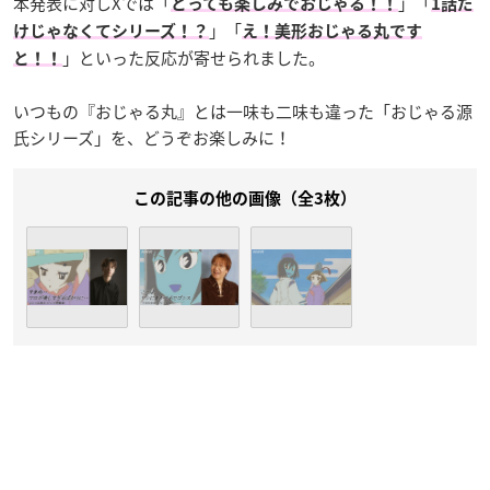
本発表に対しXでは「
」「
とっても楽しみでおじゃる！！
1話だ
」「
けじゃなくてシリーズ！？
え！美形おじゃる丸です
」といった反応が寄せられました。
と！！
いつもの『おじゃる丸』とは一味も二味も違った「おじゃる源
氏シリーズ」を、どうぞお楽しみに！
この記事の他の画像（全3枚）