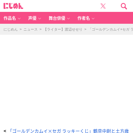
セ
に
ガ
じ
ラ
め
ッ
ん
キ
ー
作品名
声優
舞台俳優
作者名
く
じ
T
V
にじめん
>
ニュース
>
【ライター】渡辺せせり
>
「ゴールデンカムイ×セガ
ア
ニ
メ
『ゴ
ー
ル
デ
ン
カ
ム
イ』
P
et
it
Ar
t
C
ol
le
ct
io
n
-
ア
ニ
メ
情
報
サ
イ
ト
に
じ
め
「ゴールデンカムイ×セガ ラッキーくじ」鶴見中尉と土方歳
<
ん