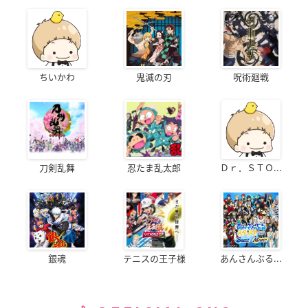
ちいかわ
鬼滅の刃
呪術廻戦
刀剣乱舞
忍たま乱太郎
Ｄｒ．ＳＴＯ...
銀魂
テニスの王子様
あんさんぶる...