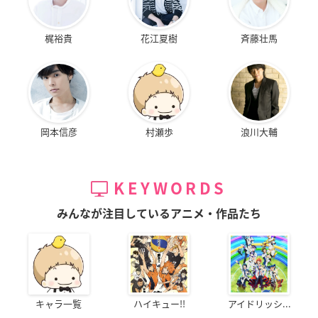
梶裕貴
花江夏樹
斉藤壮馬
岡本信彦
村瀬歩
浪川大輔
KEYWORDS
みんなが注目しているアニメ・作品たち
キャラ一覧
ハイキュー!!
アイドリッシ...