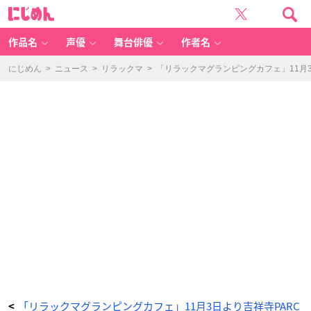
「リ
に
ラ
じ
ッ
め
ク
ん
マ
グ
作品名
声優
舞台俳優
作者名
ラ
ン
ピ
ン
にじめん
>
ニュース
>
リラックマ
>
「リラックマグランピングカフェ」11月
グ
カ
フ
ェ」
ド
リ
ン
ク
-
ア
ニ
メ
情
報
サ
イ
ト
に
じ
め
ん
「リラックマグランピングカフェ」11月3日より吉祥寺PARC
<