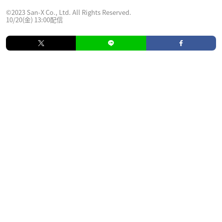
©︎2023 San-X Co., Ltd. All Rights Reserved.
10/20(金) 13:00配信