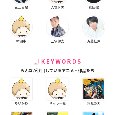
花江夏樹
大塚芳忠
稲田徹
村瀬歩
三宅健太
斉藤壮馬
KEYWORDS
みんなが注目しているアニメ・作品たち
ちいかわ
キャラ一覧
鬼滅の刃