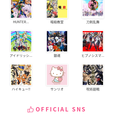
HUNTER...
暗殺教室
刀剣乱舞
アイドリッシ...
銀魂
ヒプノシスマ...
ハイキュー!!
サンリオ
呪術廻戦
OFFICIAL SNS