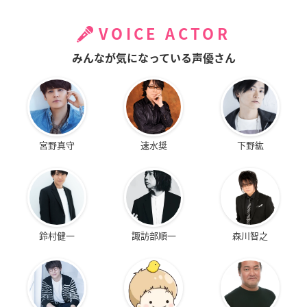
VOICE ACTOR
みんなが気になっている声優さん
宮野真守
速水奨
下野紘
鈴村健一
諏訪部順一
森川智之