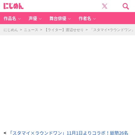
「ス
に
タ
じ
マ
め
イ
ん
×
ラ
作品名
声優
舞台俳優
作者名
ウ
ン
ド
ワ
にじめん
>
ニュース
>
【ライター】渡辺せせり
>
「スタマイ×ラウンドワン」
ン」
ア
プ
リ
連
動
キ
ャ
ン
ペ
ー
ン
-
ア
ニ
メ
情
報
サ
イ
ト
に
じ
め
ん
「スタマイ×ラウンドワン」11月1日よりコラボ！総勢26名
<