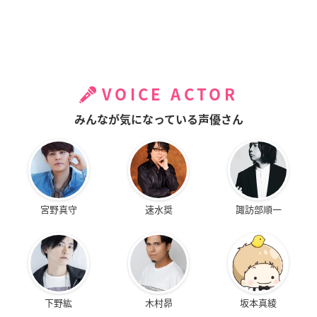
VOICE ACTOR
みんなが気になっている声優さん
宮野真守
速水奨
諏訪部順一
下野紘
木村昴
坂本真綾