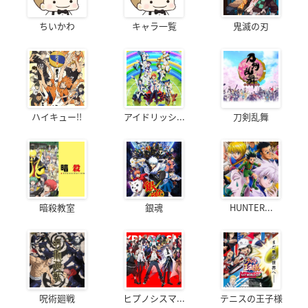
ちいかわ
キャラ一覧
鬼滅の刃
ハイキュー!!
アイドリッシ...
刀剣乱舞
暗殺教室
銀魂
HUNTER...
呪術廻戦
ヒプノシスマ...
テニスの王子様