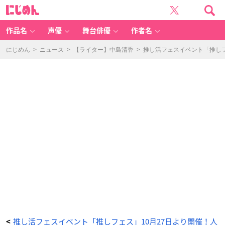
夢
に
展
じ
望
め
-
ん
ア
ニ
作品名
声優
舞台俳優
作者名
メ
情
報
サ
にじめん
>
ニュース
>
【ライター】中島清香
>
推し活フェスイベント「推しフ
イ
ト
に
じ
め
ん
推し活フェスイベント「推しフェス」10月27日より開催！人
<