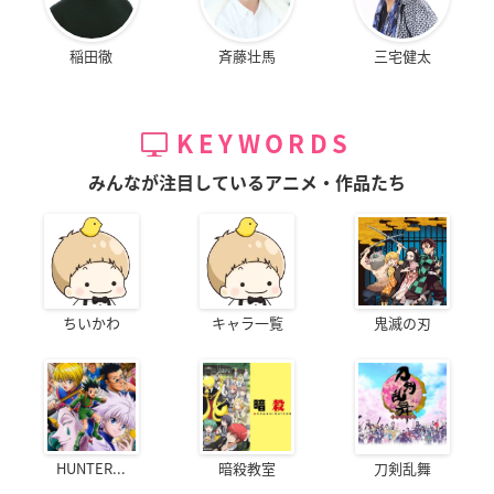
稲田徹
斉藤壮馬
三宅健太
KEYWORDS
みんなが注目しているアニメ・作品たち
ちいかわ
キャラ一覧
鬼滅の刃
HUNTER...
暗殺教室
刀剣乱舞