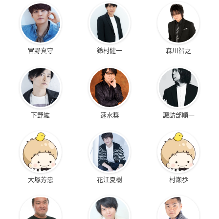
宮野真守
鈴村健一
森川智之
下野紘
速水奨
諏訪部順一
大塚芳忠
花江夏樹
村瀬歩