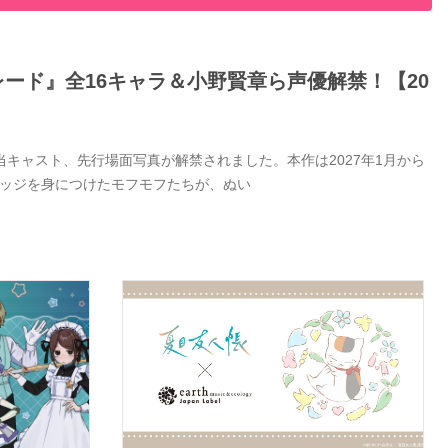
ード』全16キャラ＆小野賢章ら声優解禁！【20
キャスト、先行場面写真が解禁されました。本作は2027年1月から
バッジを身につけたモフモフたちが、ぬい