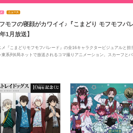
メ
ニュース
フモフの寝顔がカワイイ♪『こまどり モフモフパレ
7年1月放送】
ニメ『こまどりモフモフパレード』の全16キャラクタービジュアルと担当
レ東系列6局ネットで放送されるコマ撮りアニメーション。スカーフと