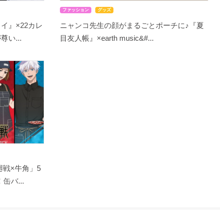
ファッション
グッズ
イ』×22カレ
ニャンコ先生の顔がまるごとポーチに♪『夏
い...
目友人帳』×earth music&#...
戦×牛角」5
バ...