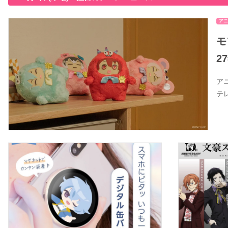
アニ
モ
2
ア
テ