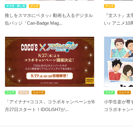
オタ活・推し活
グッズ
グッズ
推しをスマホにペタッ♪ 動画も入るデジタル
『文スト』太
缶バッジ「Can-Badge Mag...
い♪ アニメ10
フェア
カフェ
ニュース
フェア
ニュース
「アイナナ×ココス」コラボキャンペーンが8
小学生姿が尊す
月27日スタート！IDOLiSH7が...
コラボキャンペ