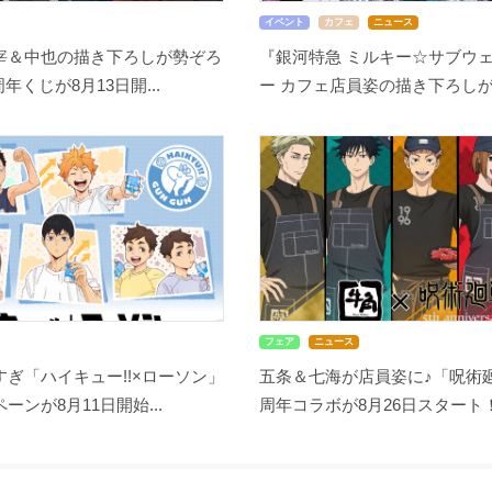
イベント
カフェ
ニュース
宰＆中也の描き下ろしが勢ぞろ
『銀河特急 ミルキー☆サブウェ
周年くじが8月13日開...
ー カフェ店員姿の描き下ろしが尊
フェア
ニュース
ぎ「ハイキュー!!×ローソン」
五条＆七海が店員姿に♪「呪術廻
ーンが8月11日開始...
周年コラボが8月26日スタート！缶