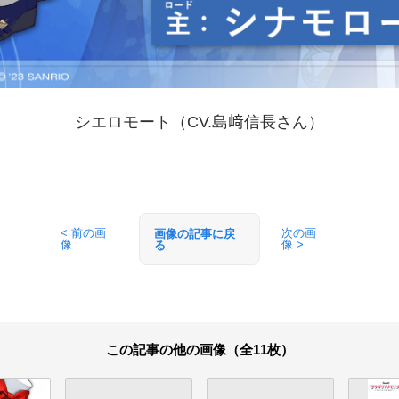
シエロモート（CV.島﨑信長さん）
< 前の画
次の画
画像の記事に戻
像
像 >
る
この記事の他の画像（全11枚）