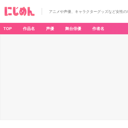
シ
エ
ロ
アニメや声優、キャラクターグッズなど女性の
モ
ー
ト
（C
V.
TOP
作品名
声優
舞台俳優
作者名
島
﨑
信
長
さ
ん）
-
ア
ニ
メ
情
報
サ
イ
ト
に
じ
め
ん