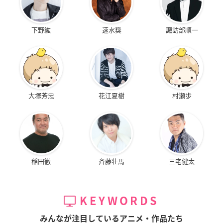
下野紘
速水奨
諏訪部順一
大塚芳忠
花江夏樹
村瀬歩
稲田徹
斉藤壮馬
三宅健太
KEYWORDS
みんなが注目しているアニメ・作品たち