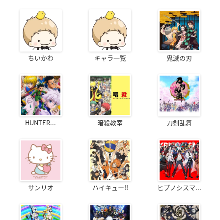
ちいかわ
キャラ一覧
鬼滅の刃
HUNTER...
暗殺教室
刀剣乱舞
サンリオ
ハイキュー!!
ヒプノシスマ...