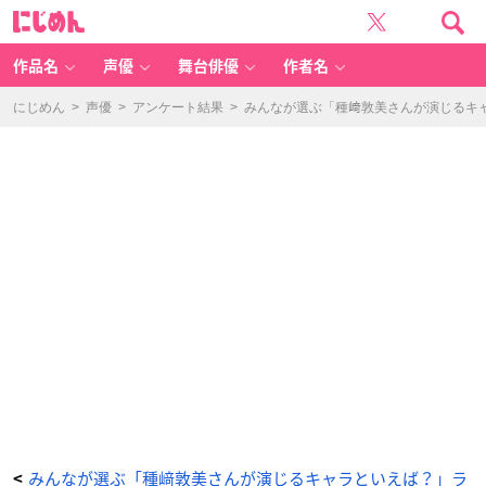
フ
に
ル
じ
ー
め
ツ
ん
バ
ス
作品名
声優
舞台俳優
作者名
ケ
ッ
ト
（魚
にじめん
>
声優
>
アンケート結果
>
みんなが選ぶ「種﨑敦美さんが演じるキャラ
谷
あ
り
さ）
-
ア
ニ
メ
情
報
サ
イ
ト
に
じ
め
ん
みんなが選ぶ「種﨑敦美さんが演じるキャラといえば？」ラ
<