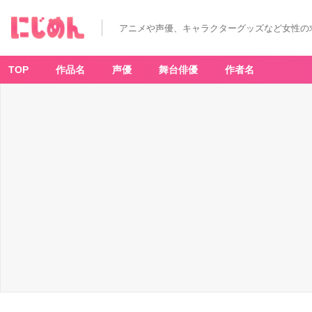
「ぴ
ち
ぴ
アニメや声優、キャラクターグッズなど女性の
ち
ピ
ッ
チ
パ
TOP
作品名
声優
舞台俳優
作者名
ー
ル
ボ
イ
ス
C
A
F
E」
グ
ッ
ズ
-
ア
ニ
メ
情
報
サ
イ
ト
に
じ
め
ん