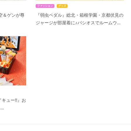
ファッション
グッズ
千空＆ゲンが尊
『弱虫ペダル』総北・箱根学園・京都伏見の
ジャージが部屋着に♪パシオスでルームウ...
キュー!!』お
..