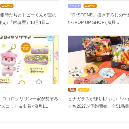
ニュース
イベント
ニュース
」銀時たちとトビーくんが空の
『Dr.STONE』描き下ろしの
♪「銀魂暦」10月1日...
い♪POP UP SHOPが9月...
食品
グッズ
コロコロクリリン一家が勢ぞろ
ヒナガラスが練り切りに♪『ハイ
スコット＆巾着が8月1...
せち2027が予約開始、全51品目.