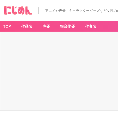
声
優
下
アニメや声優、キャラクターグッズなど女性の
野
紘
さ
ん
宣
TOP
作品名
声優
舞台俳優
作者名
材
写
真
-
ア
ニ
メ
情
報
サ
イ
ト
に
じ
め
ん