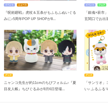
イベント
ニュース
イベント
フェア
『呪術廻戦』虎杖＆五条がもふもふぬいぐる
「銀魂×萩市
みに♪5周年POP UP SHOPが8...
玄関口でお出迎え
グッズ
グッズ
ニャンコ先生が約11cmのちびフォルム♪『夏
「サンリオ」
目友人帳』ちびぐるみが8月6日登場...
い♪ ふるふるマ