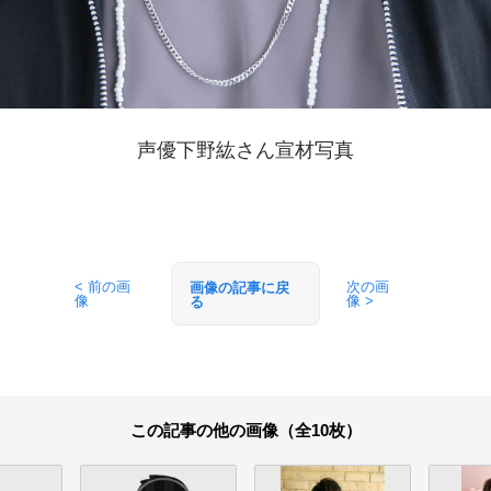
声優下野紘さん宣材写真
< 前の画
次の画
画像の記事に戻
像
像 >
る
この記事の他の画像（全10枚）