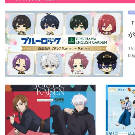
イベ
『
が
T
0