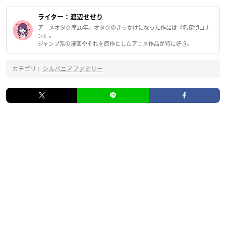
ライター：
渡辺せせり
アニメオタク歴20年。オタクのきっかけになった作品は『名探偵コナ
ン』。
ジャンプ系の漫画やそれを原作としたアニメ作品が特に好き。
カテゴリ :
シルバニアファミリー