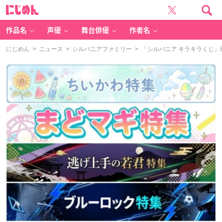
に
じ
め
ん
作品名
声優
舞台俳優
作者名
にじめん
>
ニュース
>
シルバニアファミリー
> 「シルバニア キラキラくじ