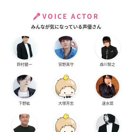
VOICE ACTOR
みんなが気になっている声優さん
鈴村健一
宮野真守
森川智之
下野紘
大塚芳忠
速水奨