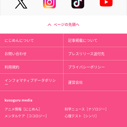
ページの先頭へ
にじめんについて
記事掲載について
お問い合わせ
プレスリリース送付先
利用規約
プライバシーポリシー
インフォマティブデータポリシ
運営会社
ー
kusuguru
media
アニメ情報［にじめん］
科学ニュース［ナゾロジー］
メンタルケア［ココロジー］
心理テスト［シンリ］