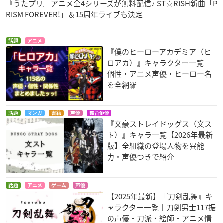
『うたプリ』アニメ全4シリーズが無料配信♪ ST☆RISH新曲「P
RISM FOREVER!」＆15周年ライブも決定
話題
アニメ
『僕のヒーローアカデミア（ヒ
ロアカ）』キャラクター一覧
個性・アニメ声優・ヒーロー名
を全網羅
話題
マンガ
書籍
声優
舞台俳優
『文豪ストレイドッグス（文ス
ト）』キャラ一覧【2026年最新
版】全組織の登場人物を異能
力・声優つきで紹介
話題
アニメ
ゲーム
声優
【2025年最新】『刀剣乱舞』キ
ャラクター一覧｜刀剣男士117振
の声優・刀派・絵師・アニメ情