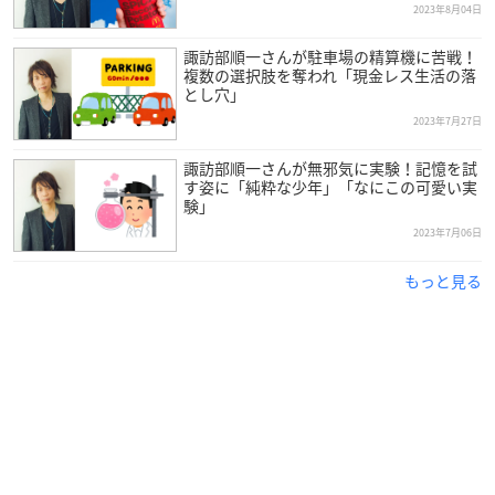
2023年8月04日
諏訪部順一さんが駐車場の精算機に苦戦！
複数の選択肢を奪われ「現金レス生活の落
とし穴」
2023年7月27日
諏訪部順一さんが無邪気に実験！記憶を試
す姿に「純粋な少年」「なにこの可愛い実
験」
2023年7月06日
もっと見る