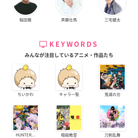
稲田徹
斉藤壮馬
三宅健太
KEYWORDS
みんなが注目しているアニメ・作品たち
ちいかわ
キャラ一覧
鬼滅の刃
HUNTER...
暗殺教室
刀剣乱舞