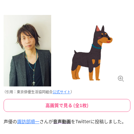
（引用：東京俳優生活協同組合
公式サイト
）
高画質で見る (全1枚)
声優の
諏訪部順一
さんが
をTwitterに投稿しました。
音声動画