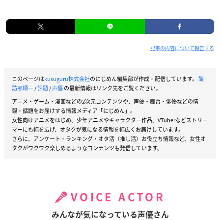
記事の内容について報告する
このページは
kusuguru株式会社
のにじめん編集部が作成・配信しています。
諏
訪部順一
/
話題
/
声優
の最新情報はリンク先をご覧ください。
アニメ・ゲーム・漫画などの2次元コンテンツや、声優・舞台・俳優などの情
報・話題をお届けする情報メディア「にじめん」。
女性向けアニメをはじめ、少年アニメやキャラクター作品、VTuberなどストリー
マーにも幅を広げ、オタクが気になる情報を幅広くお届けしています。
さらに、アンケート・ランキング・オタ活（推し活）お役立ち情報など、女性オ
タクがワクワク楽しめるようなコンテンツも発信しています。
VOICE ACTOR
みんなが気になっている声優さん