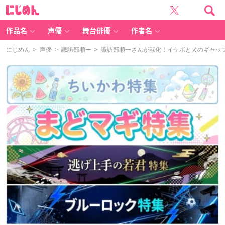
に
じ
め
ん
作品名
声優
舞台俳優
作者名
にじめん
>
声優
>
諏訪部順一
> 諏訪部順一さんが獣化！イケボと犬のギャッ