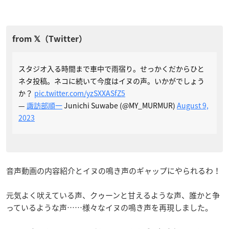
スタジオ入る時間まで車中で雨宿り。せっかくだからひと
ネタ投稿。ネコに続いて今度はイヌの声。いかがでしょう
か？
pic.twitter.com/yzSXXASfZ5
—
諏訪部順一
Junichi Suwabe (@MY_MURMUR)
August 9,
2023
音声動画の内容紹介とイヌの鳴き声のギャップにやられるわ！
元気よく吠えている声、クゥーンと甘えるような声、誰かと争
っているような声……様々なイヌの鳴き声を再現しました。