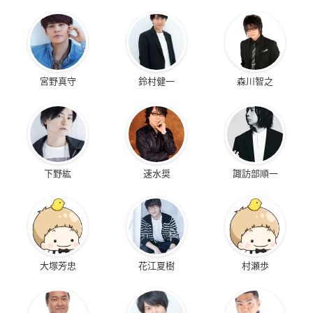
宮野真守
鈴村健一
森川智之
下野紘
速水奨
諏訪部順一
大塚芳忠
花江夏樹
村瀬歩