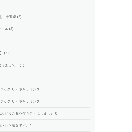
、十五歳 (2)
ル (3)
(2)
まして。 (1)
 2 マジック:ザ・ギャザリング
 1 マジック:ザ・ギャザリング
んびりご飯を作ることにしました 6
頼された魔女です。4