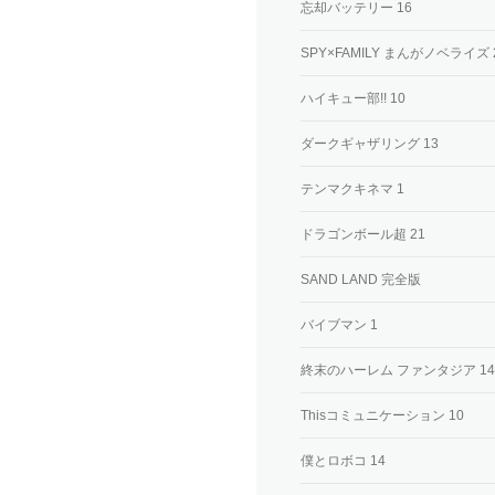
忘却バッテリー 16
SPY×FAMILY まんがノベライズ
ハイキュー部!! 10
ダークギャザリング 13
テンマクキネマ 1
ドラゴンボール超 21
SAND LAND 完全版
バイブマン 1
終末のハーレム ファンタジア 14
Thisコミュニケーション 10
僕とロボコ 14