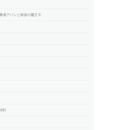
勇者アバンと獄炎の魔王 8
(8)