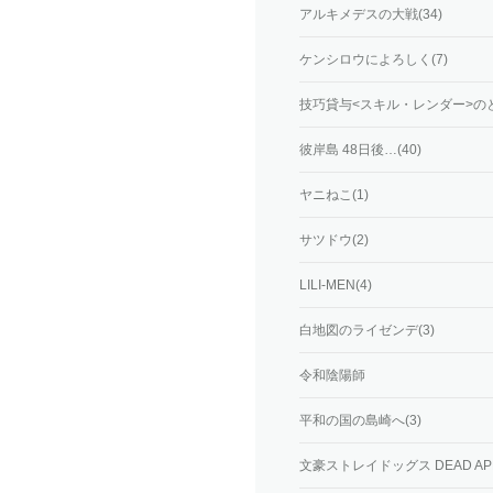
アルキメデスの大戦(34)
ケンシロウによろしく(7)
技巧貸与<スキル・レンダー>のと
彼岸島 48日後…(40)
ヤニねこ(1)
サツドウ(2)
LILI-MEN(4)
白地図のライゼンデ(3)
令和陰陽師
平和の国の島崎へ(3)
文豪ストレイドッグス DEAD APPL