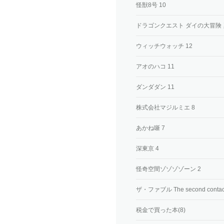
怪獣8号 10
ドラゴンクエスト ダイの大冒険 
ウィッチウォッチ 12
アオのハコ 11
ダンダダン 11
株式会社マジルミエ 8
あかね噺 7
深東京 4
怪奇空間ゾゾゾゾーン 2
ザ・ファブル The second contact
税金で買った本(8)