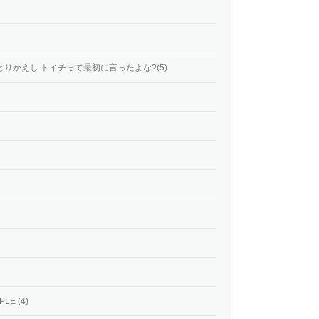
りかえし トイチって最初に言ったよな?(5)
E (4)