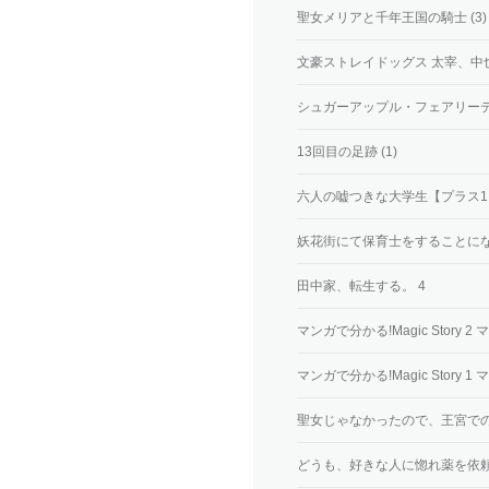
聖女メリアと千年王国の騎士 (3)
文豪ストレイドッグス 太宰、中也
シュガーアップル・フェアリーテイ
13回目の足跡 (1)
六人の嘘つきな大学生【プラス1】 
妖花街にて保育士をすることになり
田中家、転生する。 4
マンガで分かる!Magic Story
マンガで分かる!Magic Story
聖女じゃなかったので、王宮での
どうも、好きな人に惚れ薬を依