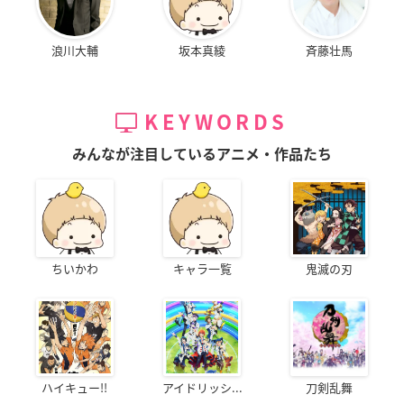
浪川大輔
坂本真綾
斉藤壮馬
KEYWORDS
みんなが注目しているアニメ・作品たち
ちいかわ
キャラ一覧
鬼滅の刃
ハイキュー!!
アイドリッシ...
刀剣乱舞