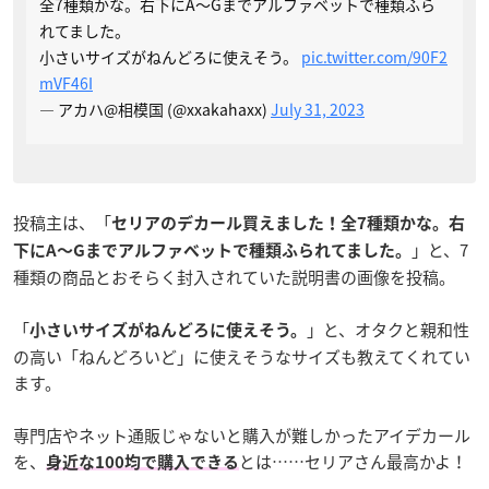
全7種類かな。右下にA〜Gまでアルファベットで種類ふら
れてました。
小さいサイズがねんどろに使えそう。
pic.twitter.com/90F2
mVF46I
— アカハ@相模国 (@xxakahaxx)
July 31, 2023
投稿主は、「
セリアのデカール買えました！全7種類かな。右
」と、7
下にA〜Gまでアルファベットで種類ふられてました。
種類の商品とおそらく封入されていた説明書の画像を投稿。
「
」と、オタクと親和性
小さいサイズがねんどろに使えそう。
の高い「ねんどろいど」に使えそうなサイズも教えてくれてい
ます。
専門店やネット通販じゃないと購入が難しかったアイデカール
を、
とは……セリアさん最高かよ！
身近な100均で購入できる