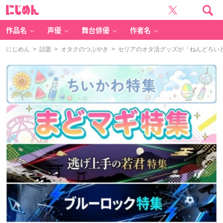
に
じ
め
ん
作品名
声優
舞台俳優
作者名
にじめん
>
話題
>
オタクのつぶやき
> セリアのオタ活グッズが「ねんどろい