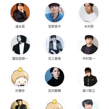
速水奨
宮野真守
木村昴
諏訪部順一
花江夏樹
中村悠一
村瀬歩
武内駿輔
森川智之