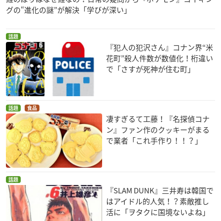
グの“進化の謎”が解決「学びが深い」
話題
『犯人の犯沢さん』コナン界“米
花町”殺人件数が数値化！桁違い
で「さすが死神が住む町」
話題
食品
凄すぎるて工藤！『名探偵コナ
ン』ファン作のクッキーがまる
で業者「これ手作り！！？」
話題
『SLAM DUNK』三井寿は韓国で
はアイドル的人気！？素敵推し
活に「ヲタクに国境ないよね」