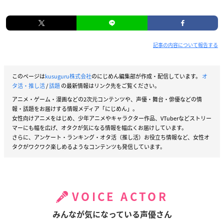
記事の内容について報告する
このページは
kusuguru株式会社
のにじめん編集部が作成・配信しています。
オ
タ活・推し活
/
話題
の最新情報はリンク先をご覧ください。
アニメ・ゲーム・漫画などの2次元コンテンツや、声優・舞台・俳優などの情
報・話題をお届けする情報メディア「にじめん」。
女性向けアニメをはじめ、少年アニメやキャラクター作品、VTuberなどストリー
マーにも幅を広げ、オタクが気になる情報を幅広くお届けしています。
さらに、アンケート・ランキング・オタ活（推し活）お役立ち情報など、女性オ
タクがワクワク楽しめるようなコンテンツも発信しています。
VOICE ACTOR
みんなが気になっている声優さん