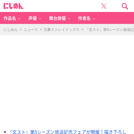
『文
に
ス
じ
ト』
め
第
ん
5
シ
作品名
声優
舞台俳優
作者名
ー
ズ
ン
放
にじめん
>
ニュース
>
文豪ストレイドッグス
>
『文スト』第5シーズン放送
送
記
念
フ
ェ
ア
開
催
-
ア
ニ
メ
情
報
サ
イ
ト
に
じ
め
ん
『文スト』第5シーズン放送記念フェアが開催！描き下ろし
<