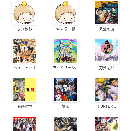
ちいかわ
キャラ一覧
鬼滅の刃
ハイキュー!!
アイドリッシ...
刀剣乱舞
暗殺教室
銀魂
HUNTER...