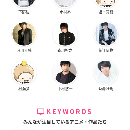
下野紘
木村昴
坂本真綾
浪川大輔
森川智之
花江夏樹
村瀬歩
中村悠一
斉藤壮馬
KEYWORDS
みんなが注目しているアニメ・作品たち