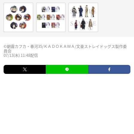
©朝霧カフカ・春河35/ＫＡＤＯＫＡＷＡ/文豪ストレイドッグス製作委
員会
07/13(木) 11:48配信