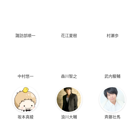
諏訪部順一
花江夏樹
村瀬歩
中村悠一
森川智之
武内駿輔
坂本真綾
浪川大輔
斉藤壮馬