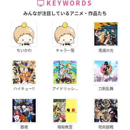
KEYWORDS
みんなが注目しているアニメ・作品たち
ちいかわ
キャラ一覧
鬼滅の刃
ハイキュー!!
アイドリッシ...
刀剣乱舞
銀魂
暗殺教室
呪術廻戦