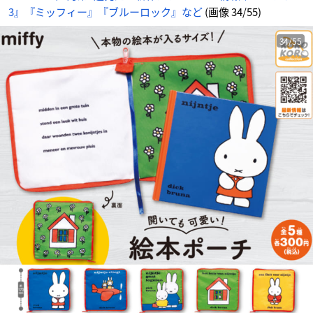
の
3』『ミッフィー』『ブルーロック』など
(画像 34/55)
画
像
-
ア
ニ
34/55
メ
情
報
サ
イ
ト
に
じ
め
ん