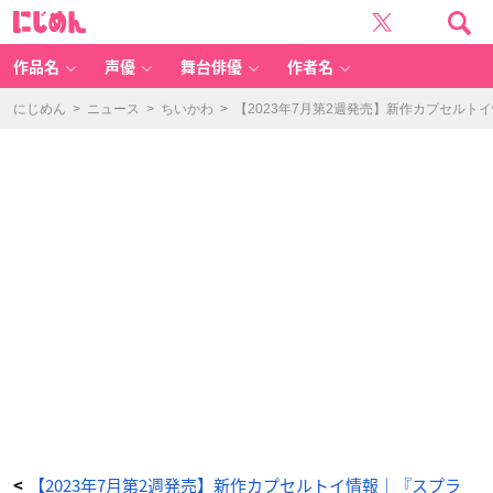
【2
に
0
じ
2
め
3
ん
年
7
作品名
声優
舞台俳優
作者名
月
第
2
週
にじめん
>
ニュース
>
ちいかわ
>
【2023年7月第2週発売】新作カプセル
発
売】
新
作
カ
プ
セ
ル
ト
イ
情
報
｜
『ス
プ
ラ
3』
『ミ
ッ
フ
ィ
ー』
『ブ
ル
ー
ロ
ッ
ク』
な
ど
_
3
4
番
【2023年7月第2週発売】新作カプセルトイ情報｜『スプラ
<
目