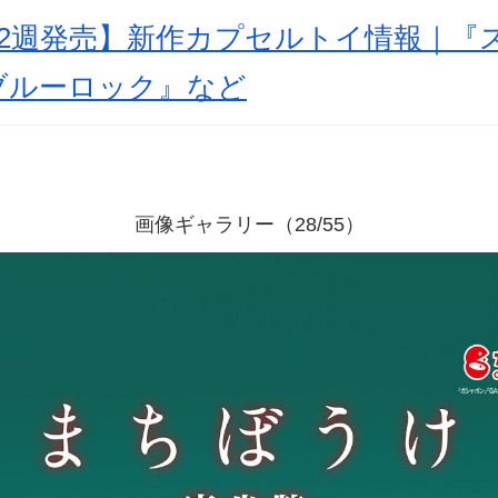
月第2週発売】新作カプセルトイ情報｜『
ブルーロック』など
画像ギャラリー（28/55）