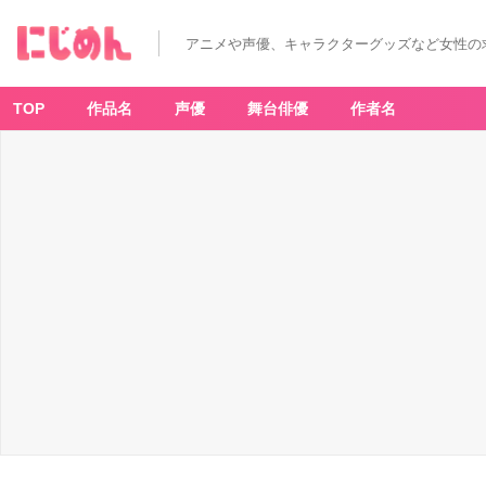
ま
ち
ぼ
アニメや声優、キャラクターグッズなど女性の
う
け
麻
雀
牌
TOP
作品名
声優
舞台俳優
作者名
-
ア
ニ
メ
情
報
サ
イ
ト
に
じ
め
ん