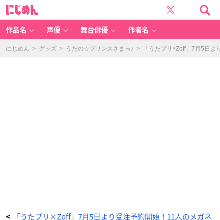
『う
に
た
じ
プ
め
リ』
ん
×
「Z
作品名
声優
舞台俳優
作者名
of
f」
一
ノ
にじめん
>
グッズ
>
うたの☆プリンスさまっ♪
>
「うたプリ×Zoff」7月5
瀬
ト
キ
ヤ
モ
デ
ル
-
ア
ニ
メ
情
報
サ
イ
ト
に
じ
め
ん
「うたプリ×Zoff」7月5日より受注予約開始！11人のメガネ
<