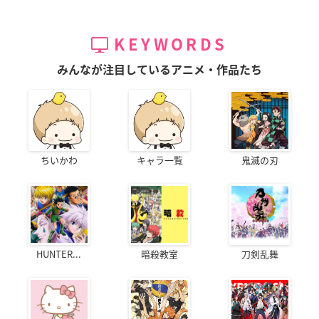
KEYWORDS
みんなが注目しているアニメ・作品たち
ちいかわ
キャラ一覧
鬼滅の刃
HUNTER...
暗殺教室
刀剣乱舞