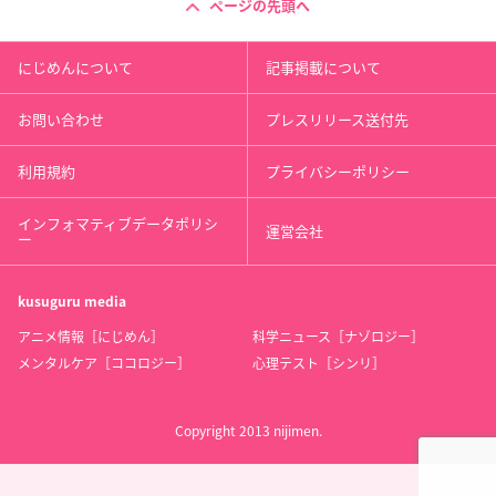
ページの先頭へ
にじめんについて
記事掲載について
お問い合わせ
プレスリリース送付先
利用規約
プライバシーポリシー
インフォマティブデータポリシ
運営会社
ー
kusuguru
media
アニメ情報［にじめん］
科学ニュース［ナゾロジー］
メンタルケア［ココロジー］
心理テスト［シンリ］
Copyright 2013 nijimen.