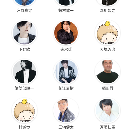
宮野真守
鈴村健一
森川智之
下野紘
速水奨
大塚芳忠
諏訪部順一
花江夏樹
稲田徹
村瀬歩
三宅健太
斉藤壮馬