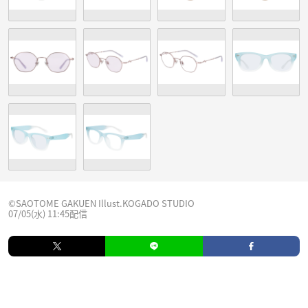
©SAOTOME GAKUEN Illust.KOGADO STUDIO
07/05(水) 11:45配信