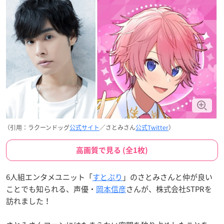
（引用：ラクーンドッグ
公式サイト
／さとみさん
公式Twitter
）
高画質で見る (全1枚)
6人組エンタメユニット「
すとぷり
」のさとみさんと仲が良い
ことでも知られる、声優・
岡本信彦
さんが、株式会社STPRを
訪れました！