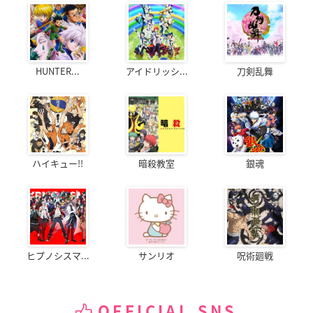
HUNTER...
アイドリッシ...
刀剣乱舞
ハイキュー!!
暗殺教室
銀魂
ヒプノシスマ...
サンリオ
呪術廻戦
OFFICIAL SNS