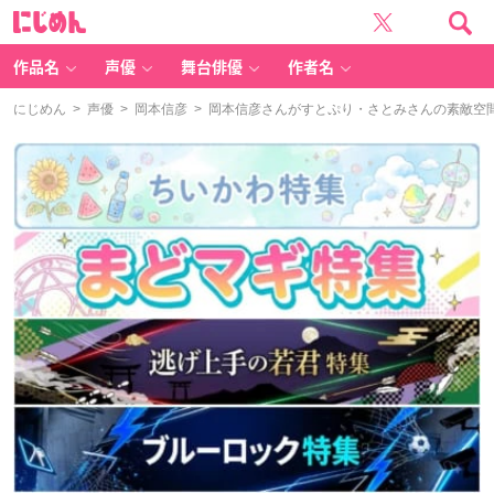
に
じ
め
ん
作品名
声優
舞台俳優
作者名
にじめん
>
声優
>
岡本信彦
> 岡本信彦さんがすとぷり・さとみさんの素敵空