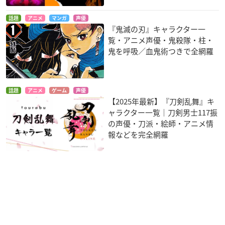
話題
アニメ
マンガ
声優
『鬼滅の刃』キャラクター一
覧・アニメ声優・鬼殺隊・柱・
鬼を呼吸／血鬼術つきで全網羅
話題
アニメ
ゲーム
声優
【2025年最新】『刀剣乱舞』キ
ャラクター一覧｜刀剣男士117振
の声優・刀派・絵師・アニメ情
報などを完全網羅