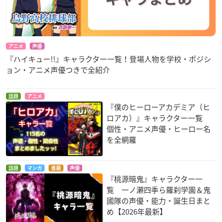
アニメ
声優
『ハイキュー!!』キャラクター一覧！登場人物を学校・ポジシ
ョン・アニメ声優つきで全紹介
話題
アニメ
『僕のヒーローアカデミア（ヒ
ロアカ）』キャラクター一覧
個性・アニメ声優・ヒーロー名
を全網羅
話題
マンガ
書籍
声優
『桃源暗鬼』キャラクター一
覧 一ノ瀬四季ら羅刹学園＆鬼
國隊の声優・能力・誕生日まと
め【2026年最新】