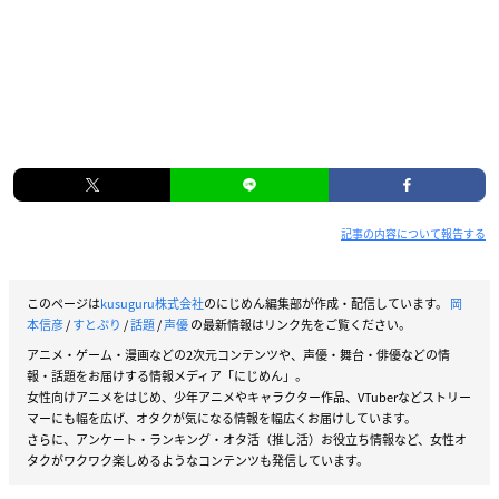
記事の内容について報告する
このページは
kusuguru株式会社
のにじめん編集部が作成・配信しています。
岡
本信彦
/
すとぷり
/
話題
/
声優
の最新情報はリンク先をご覧ください。
アニメ・ゲーム・漫画などの2次元コンテンツや、声優・舞台・俳優などの情
報・話題をお届けする情報メディア「にじめん」。
女性向けアニメをはじめ、少年アニメやキャラクター作品、VTuberなどストリー
マーにも幅を広げ、オタクが気になる情報を幅広くお届けしています。
さらに、アンケート・ランキング・オタ活（推し活）お役立ち情報など、女性オ
タクがワクワク楽しめるようなコンテンツも発信しています。