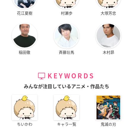
花江夏樹
村瀬歩
大塚芳忠
稲田徹
斉藤壮馬
木村昴
KEYWORDS
みんなが注目しているアニメ・作品たち
ちいかわ
キャラ一覧
鬼滅の刃