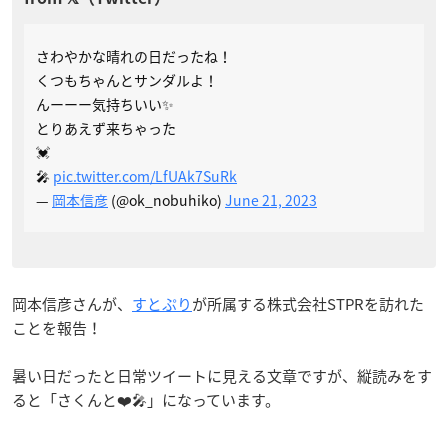
さわやかな晴れの日だったね！
くつもちゃんとサンダルよ！
んーーー気持ちいい✨
とりあえず来ちゃった
💓
🎤
pic.twitter.com/LfUAk7SuRk
—
岡本信彦
(@ok_nobuhiko)
June 21, 2023
岡本信彦さんが、
すとぷり
が所属する株式会社STPRを訪れた
ことを報告！
暑い日だったと日常ツイートに見える文章ですが、縦読みをす
ると「さくんと❤️🎤」になっています。