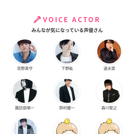
VOICE ACTOR
みんなが気になっている声優さん
宮野真守
下野紘
速水奨
諏訪部順一
鈴村健一
森川智之