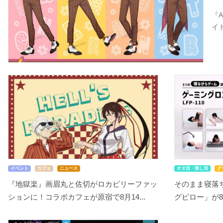
『
イ
イベント
カフェ
ニュース
オタ活・推し活
グ
『地獄楽』画眉丸と佐切がロカビリーファッ
そのまま寝落ち
ションに！コラボカフェが原宿で8月14...
グピロー」が8