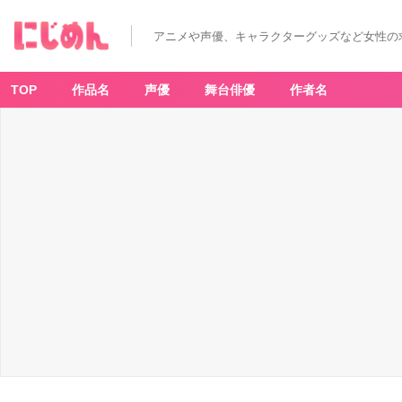
『東
リ
ベ』
アニメや声優、キャラクターグッズなど女性の
渋
谷
ポ
ッ
プ
TOP
作品名
声優
舞台俳優
作者名
ア
ッ
プ
シ
ョ
ッ
プ
企
画
ヴ
ィ
レ
ッ
ジ
ヴ
ァ
ン
ガ
ー
ド
-
ア
ニ
メ
情
報
サ
イ
ト
に
じ
め
ん