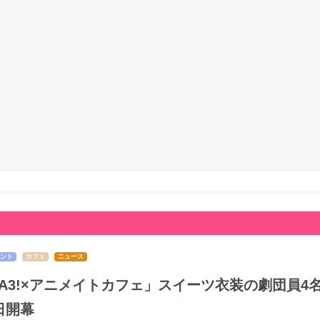
ント
カフェ
ニュース
A3!×アニメイトカフェ」スイーツ衣装の劇団員4
日開幕