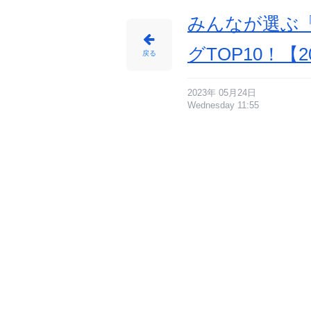
画
像
-
みんなが選ぶ
ア
ニ
メ
情
グTOP10！【2
報
戻る
サ
イ
ト
に
じ
め
2023年 05月24日
ん
Wednesday 11:55