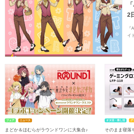
「
2
『
イ
フェア
ニュース
オタ活・推し活
グ
まどか＆ほむらがラウンドワンに大集合♪
そのまま寝落ち