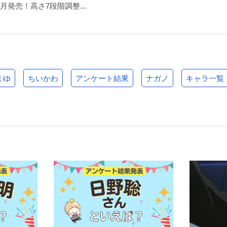
月発売！高さ7段階調整...
まゆ
ちいかわ
アンケート結果
ナガノ
キャラ一覧