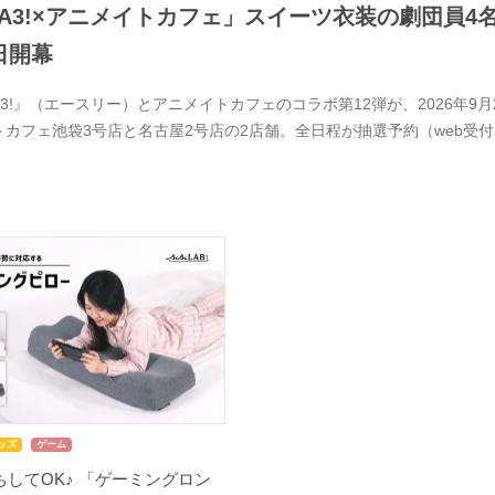
A3!×アニメイトカフェ」スイーツ衣装の劇団員4
日開幕
A3!』（エースリー）とアニメイトカフェのコラボ第12弾が、2026年
トカフェ池袋3号店と名古屋2号店の2店舗。全日程が抽選予約（web受
ッズ
ゲーム
してOK♪ 「ゲーミングロン