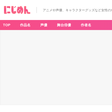
み
ん
な
アニメや声優、キャラクターグッズなど女性の
が
選
ぶ
「堀
江
TOP
作品名
声優
舞台俳優
作者名
瞬
さ
ん
が
演
じ
る
キ
ャ
ラ
と
い
え
ば？」
ラ
ン
キ
ン
グ
T
O
P
1
0！
【2
0
2
3
年
版】
_
8
番
目
の