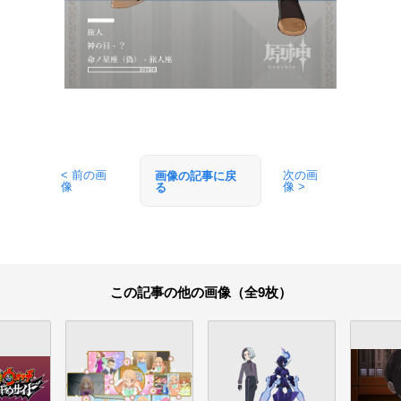
< 前の画
次の画
画像の記事に戻
像
像 >
る
この記事の他の画像（全9枚）