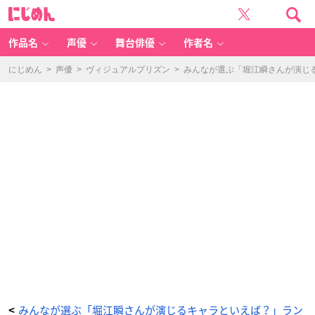
み
に
ん
じ
な
め
が
ん
選
ぶ
作品名
声優
舞台俳優
作者名
「堀
江
瞬
さ
にじめん
>
声優
>
ヴィジュアルプリズン
>
みんなが選ぶ「堀江瞬さんが演じる
ん
が
演
じ
る
キ
ャ
ラ
と
い
え
ば？」
ラ
ン
キ
ン
グ
T
O
P
1
0！
【2
0
2
3
年
版】
_
1
番
目
の
画
みんなが選ぶ「堀江瞬さんが演じるキャラといえば？」ラン
<
像