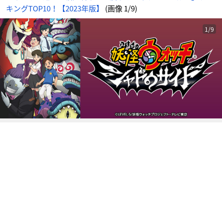
-
キングTOP10！【2023年版】
(画像 1/9)
ア
ニ
メ
情
報
1/9
サ
イ
ト
に
じ
め
ん