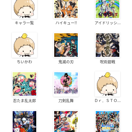
キャラ一覧
ハイキュー!!
アイドリッシ...
ちいかわ
鬼滅の刃
呪術廻戦
忍たま乱太郎
刀剣乱舞
Ｄｒ．ＳＴＯ...