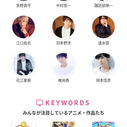
宮野真守
中村悠一
諏訪部順一
江口拓也
羽多野渉
速水奨
花江夏樹
梶裕貴
岡本信彦
KEYWORDS
みんなが注目しているアニメ・作品たち