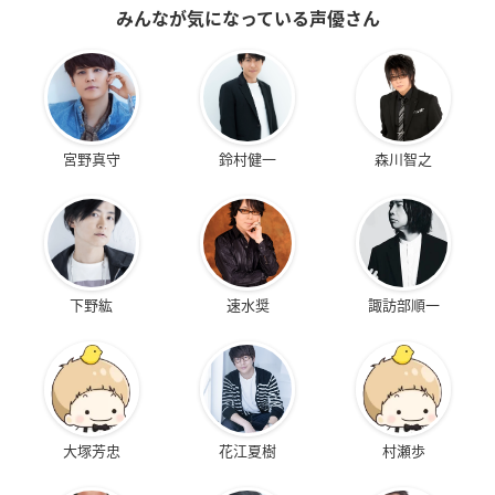
みんなが気になっている声優さん
宮野真守
鈴村健一
森川智之
下野紘
速水奨
諏訪部順一
大塚芳忠
花江夏樹
村瀬歩