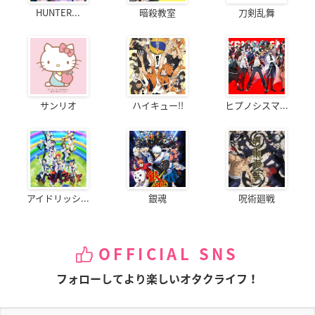
HUNTER...
暗殺教室
刀剣乱舞
サンリオ
ハイキュー!!
ヒプノシスマ...
アイドリッシ...
銀魂
呪術廻戦
OFFICIAL SNS
フォローしてより楽しいオタクライフ！