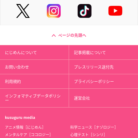
ページの先頭へ
にじめんについて
記事掲載について
お問い合わせ
プレスリリース送付先
利用規約
プライバシーポリシー
インフォマティブデータポリシ
運営会社
ー
kusuguru
media
アニメ情報［にじめん］
科学ニュース［ナゾロジー］
メンタルケア［ココロジー］
心理テスト［シンリ］