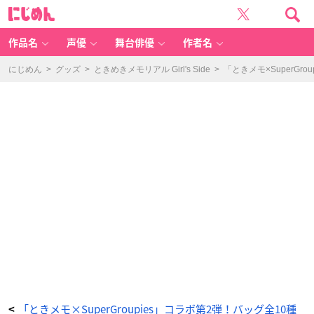
『と
に
き
じ
め
め
き
ん
メ
モ
作品名
声優
舞台俳優
作者名
リ
ア
ル
Gi
にじめん
>
グッズ
>
ときめきメモリアル Girl's Side
>
「ときメモ×SuperG
r
l’s
Si
d
e』
×
「S
u
p
er
G
ro
u
pi
e
s」
御
影
小
次
郎
-
ア
ニ
メ
情
報
サ
イ
ト
に
じ
め
ん
「ときメモ×SuperGroupies」コラボ第2弾！バッグ全10種
<